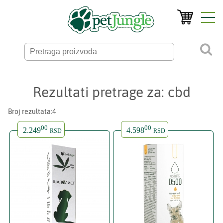
Rezultati pretrage za: cbd
Broj rezultata:4
00
00
2.249
4.598
RSD
RSD