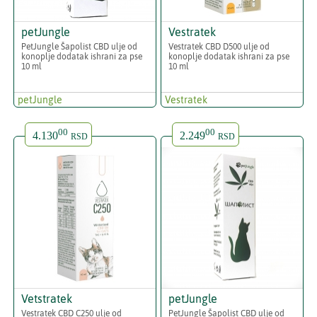
petJungle
Vestratek
PetJungle Šapolist CBD ulje od
Vestratek CBD D500 ulje od
konoplje dodatak ishrani za pse
konoplje dodatak ishrani za pse
10 ml
10 ml
petJungle
Vestratek
00
00
4.130
2.249
RSD
RSD
Vetstratek
petJungle
Vestratek CBD C250 ulje od
PetJungle Šapolist CBD ulje od