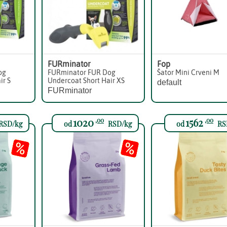
FURminator
Fop
og
FURminator FUR Dog
Šator Mini Crveni M
ir S
Undercoat Short Hair XS
default
FURminator
1020
1562
,00
,00
RSD/kg
od
RSD/kg
od
RS