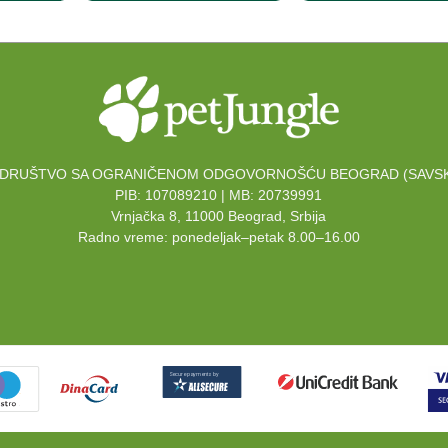
DRUŠTVO SA OGRANIČENOM ODGOVORNOŠĆU BEOGRAD (SAVSK
PIB: 107089210 | MB: 20739991
Vrnjačka 8, 11000 Beograd, Srbija
Radno vreme: ponedeljak–petak 8.00–16.00