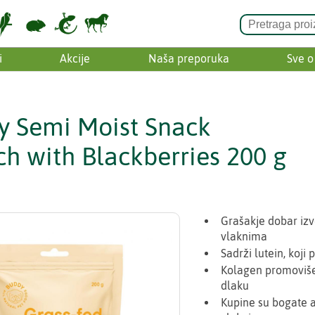
i
Akcije
Naša preporuka
Sve o
y Semi Moist Snack
ch with Blackberries 200 g
Grašakje dobar izvo
vlaknima
Sadrži lutein, koji
Kolagen promoviše 
dlaku
Kupine su bogate an