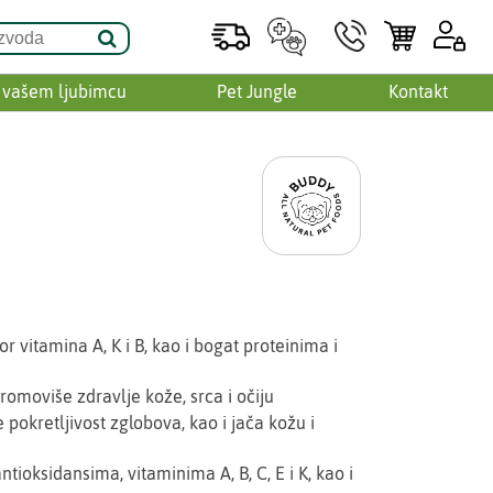
 vašem ljubimcu
Pet Jungle
Kontakt
r vitamina A, K i B, kao i bogat proteinima i
 promoviše zdravlje kože, srca i očiju
pokretljivost zglobova, kao i jača kožu i
tioksidansima, vitaminima A, B, C, E i K, kao i