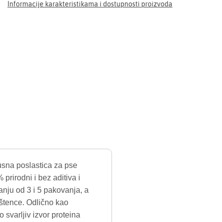
Informacije karakteristikama i dostupnosti proizvoda
kusna poslastica za pse
rirodni i bez aditiva i
nju od 3 i 5 pakovanja, a
 štence. Odlično kao
 svarljiv izvor proteina