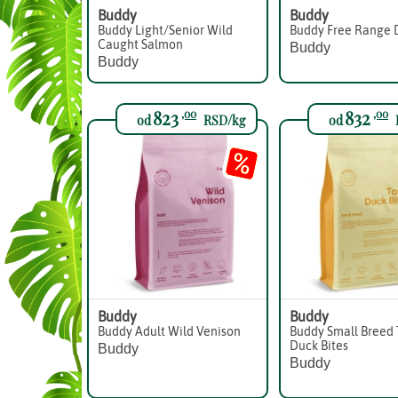
Buddy
Buddy
Buddy Light/Senior Wild
Buddy Free Range 
Caught Salmon
Buddy
Buddy
823
832
,00
,00
od
RSD/kg
od
Buddy
Buddy
Buddy Adult Wild Venison
Buddy Small Breed 
Duck Bites
Buddy
Buddy