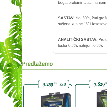
bogat proteinima sa manjom t
SASTAV:
Noj 30%, žuti graša
sušene kupine 1% i lososovo 
ANALITIČKI SASTAV:
Prot
fosfor 0,5%, natrijum 0,3%.
Predlažemo
5.259
3.829
00
0
RSD