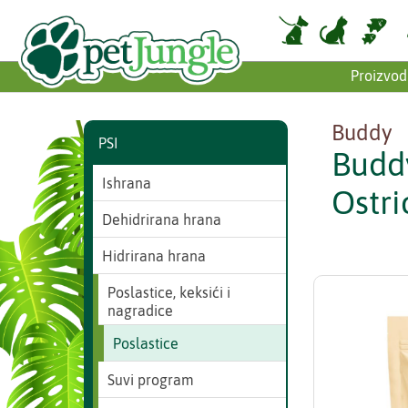
Proizvod
Buddy
PSI
Budd
Ishrana
Ostri
Dehidrirana hrana
Hidrirana hrana
Poslastice, keksići i
nagradice
Poslastice
Suvi program