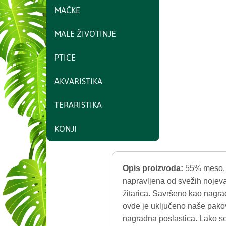
MAČKE
MALE ŽIVOTINJE
PTICE
AKVARISTIKA
TERARISTIKA
KONJI
Opis proizvoda:
55% meso, 5
napravljena od svežih nojeva
žitarica. Savršeno kao nagr
ovde je uključeno naše pakov
nagradna poslastica. Lako se 