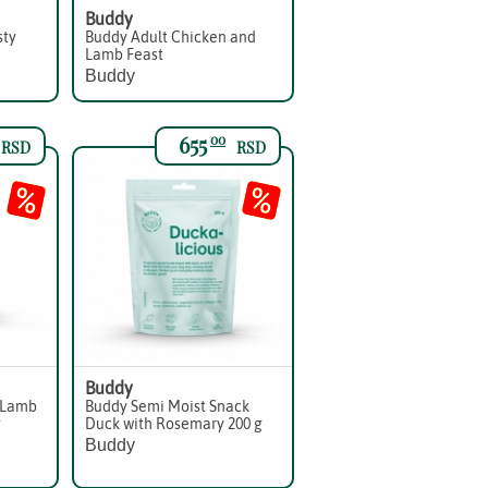
Buddy
sty
Buddy Adult Chicken and
Lamb Feast
Buddy
655
00
RSD
RSD
Buddy
 Lamb
Buddy Semi Moist Snack
g
Duck with Rosemary 200 g
Buddy