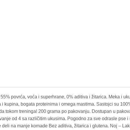
5% povrća, voća i superhrane, 0% aditiva i žitarica. Meka i u
 i kupina, bogata proteinima i omega mastima. Sastojci su 100% p
ada tokom treninga! 200 grama po pakovanju. Dostupan u pakova
anje od 4 sa različitim ukusima. Pogodno za sve odrasle pse i
deli na manje komade Bez aditiva, žitarica i glutena. Noj – Lako