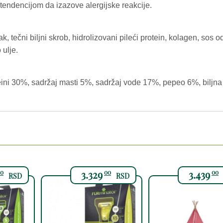
endencijom da izazove alergijske reakcije.
k, tečni biljni skrob, hidrolizovani pileći protein, kolagen, sos o
ulje.
eini 30%, sadržaj masti 5%, sadržaj vode 17%, pepeo 6%, biljna
3.329
3.439
0
00
00
RSD
RSD