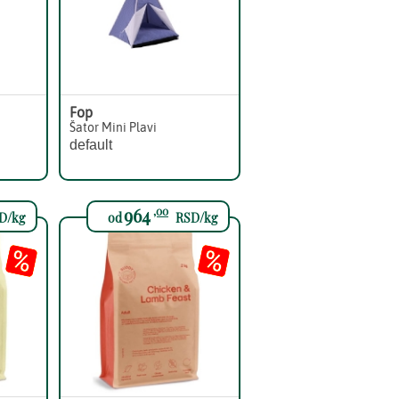
Fop
Šator Mini Plavi
default
964
,00
D/kg
od
RSD/kg