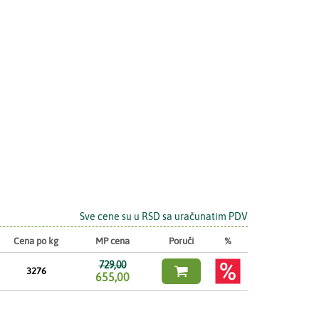
Sve cene su u RSD sa uračunatim PDV
Cena po kg
MP cena
Poruči
%
729,00

3276
655,00