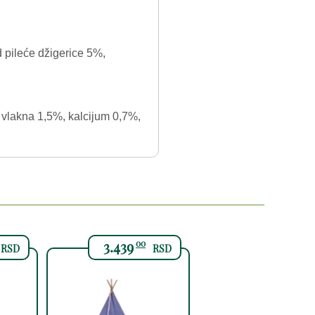
d pileće džigerice 5%,
 vlakna 1,5%, kalcijum 0,7%,
3.439
00
RSD
RSD