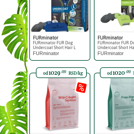
FURminator
FURminator
FURminator FUR Dog
FURminator FUR D
Undercoat Short Hair L
Undercoat Short Ha
FURminator
FURminator
1029
1020
,00
,00
od
RSD/kg
od