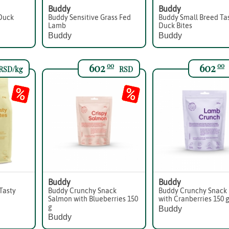
Buddy
Buddy
Duck
Buddy Sensitive Grass Fed
Buddy Small Breed Ta
Lamb
Duck Bites
Buddy
Buddy
602
602
00
00
RSD/kg
RSD
Buddy
Buddy
Tasty
Buddy Crunchy Snack
Buddy Crunchy Snack
Salmon with Blueberries 150
with Cranberries 150 
g
Buddy
Buddy