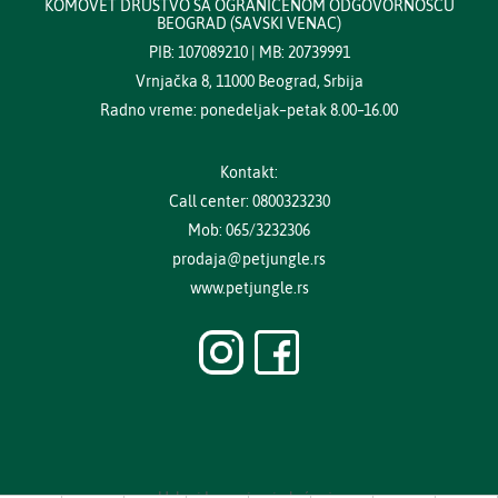
KOMOVET DRUŠTVO SA OGRANIČENOM ODGOVORNOŠĆU
BEOGRAD (SAVSKI VENAC)
PIB: 107089210 | MB: 20739991
Vrnjačka 8, 11000 Beograd, Srbija
Radno vreme: ponedeljak–petak 8.00–16.00
Kontakt:
Call center: 0800323230
Mob: 065/3232306
prodaja@petjungle.rs
www.petjungle.rs