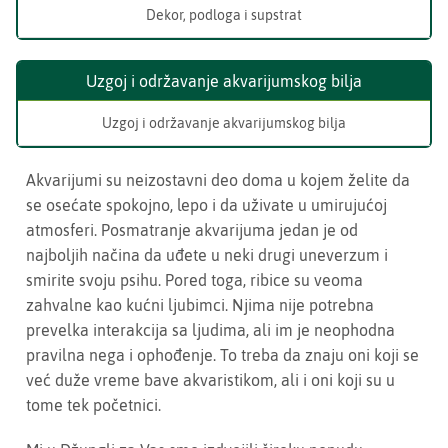
Dekor, podloga i supstrat
Uzgoj i održavanje akvarijumskog bilja
Uzgoj i održavanje akvarijumskog bilja
Akvarijumi su neizostavni deo doma u kojem želite da
se osećate spokojno, lepo i da uživate u umirujućoj
atmosferi. Posmatranje akvarijuma jedan je od
najboljih načina da uđete u neki drugi uneverzum i
smirite svoju psihu. Pored toga, ribice su veoma
zahvalne kao kućni ljubimci. Njima nije potrebna
prevelka interakcija sa ljudima, ali im je neophodna
pravilna nega i ophođenje. To treba da znaju oni koji se
već duže vreme bave akvaristikom, ali i oni koji su u
tome tek početnici.