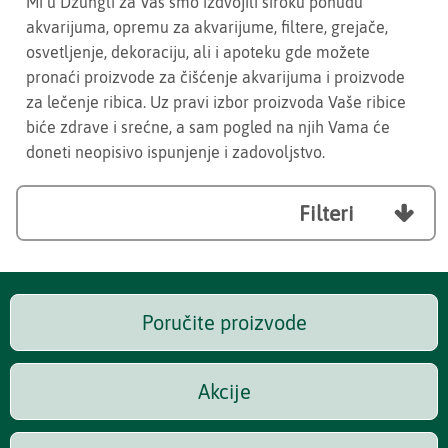
Mi u Džungli za Vas smo izdvojili široku ponudu
akvarijuma, opremu za akvarijume, filtere, grejače,
osvetljenje, dekoraciju, ali i apoteku gde možete
pronaći proizvode za čišćenje akvarijuma i proizvode
za lečenje ribica. Uz pravi izbor proizvoda Vaše ribice
biće zdrave i srećne, a sam pogled na njih Vama će
doneti neopisivo ispunjenje i zadovoljstvo.
Filteri

Poručite proizvode
Akcije