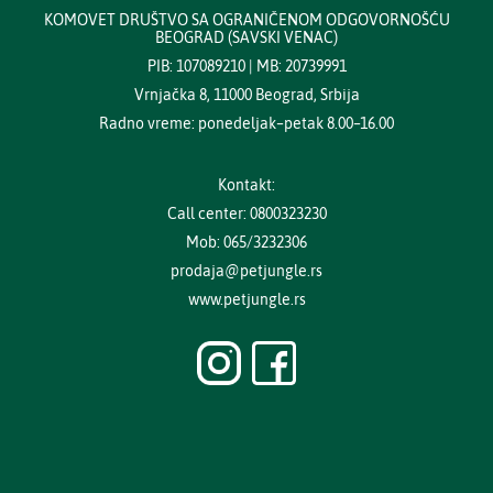
KOMOVET DRUŠTVO SA OGRANIČENOM ODGOVORNOŠĆU
BEOGRAD (SAVSKI VENAC)
PIB: 107089210 | MB: 20739991
Vrnjačka 8, 11000 Beograd, Srbija
Radno vreme: ponedeljak–petak 8.00–16.00
Kontakt:
Call center: 0800323230
Mob: 065/3232306
prodaja@petjungle.rs
www.petjungle.rs