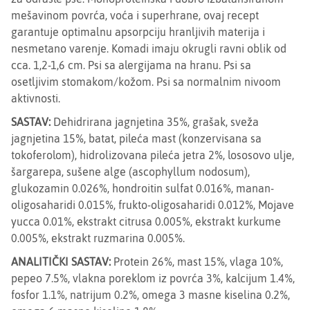
mešavinom povrća, voća i superhrane, ovaj recept
garantuje optimalnu apsorpciju hranljivih materija i
nesmetano varenje. Komadi imaju okrugli ravni oblik od
cca. 1,2-1,6 cm. Psi sa alergijama na hranu. Psi sa
osetljivim stomakom/kožom. Psi sa normalnim nivoom
aktivnosti.
SASTAV:
Dehidrirana jagnjetina 35%, grašak, sveža
jagnjetina 15%, batat, pileća mast (konzervisana sa
tokoferolom), hidrolizovana pileća jetra 2%, lososovo ulje,
šargarepa, sušene alge (ascophyllum nodosum),
glukozamin 0.026%, hondroitin sulfat 0.016%, manan-
oligosaharidi 0.015%, frukto-oligosaharidi 0.012%, Mojave
yucca 0.01%, ekstrakt citrusa 0.005%, ekstrakt kurkume
0.005%, ekstrakt ruzmarina 0.005%.
ANALITIČKI SASTAV:
Protein 26%, mast 15%, vlaga 10%,
pepeo 7.5%, vlakna poreklom iz povrća 3%, kalcijum 1.4%,
fosfor 1.1%, natrijum 0.2%, omega 3 masne kiselina 0.2%,