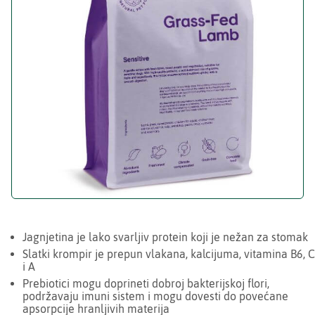
Jagnjetina je lako svarljiv protein koji je nežan za stomak
Slatki krompir je prepun vlakana, kalcijuma, vitamina B6, C
i A
Prebiotici mogu doprineti dobroj bakterijskoj flori,
podržavaju imuni sistem i mogu dovesti do povećane
apsorpcije hranljivih materija