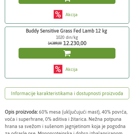
Akcija
Buddy Sensitive Grass Fed Lamb 12 kg
1020
12.230,00
14.389,00

Akcija
Informacije karakteristikama i dostupnosti proizvoda
Opis proizvoda:
60% mesa (uključujući mast), 40% povrća,
voća i superhrane, 0% aditiva i žitarica. Nežna potpuna
hrana sa svežom i sušenom jagnjetinom koja je pogodna
za odrasle pse. Monoproteinska i dobro izbalansiranom