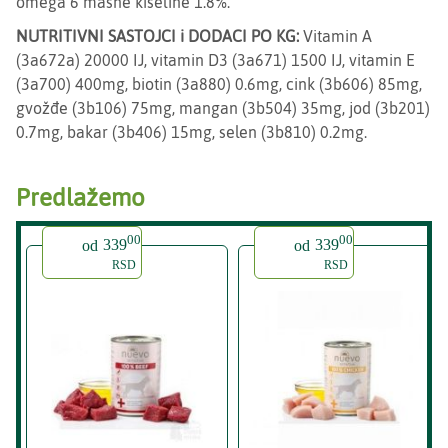
omega 6 masne kiseline 1.8%.
NUTRITIVNI SASTOJCI i DODACI PO KG:
Vitamin A
(3a672a) 20000 IJ, vitamin D3 (3a671) 1500 IJ, vitamin E
(3a700) 400mg, biotin (3a880) 0.6mg, cink (3b606) 85mg,
gvožđe (3b106) 75mg, mangan (3b504) 35mg, jod (3b201)
0.7mg, bakar (3b406) 15mg, selen (3b810) 0.2mg.
Predlažemo
00
00
od
339
od
339
RSD
RSD