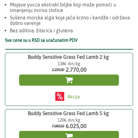
Mojave yucca ekstrakt biljke koji može pomoći u
smanjenju mirisa stolice
Sušena morska alga koja jača krzno i kandže i održava
dobro varenje
Bez aditiva, žitarica i glutena
Sve cene su u RSD sa uračunatim PDV
Buddy Sensitive Grass Fed Lamb 2 kg
1386
2.770,00
3.259,00

Akcija
Buddy Sensitive Grass Fed Lamb 5 kg
1206
6.025,00
7.089,00
