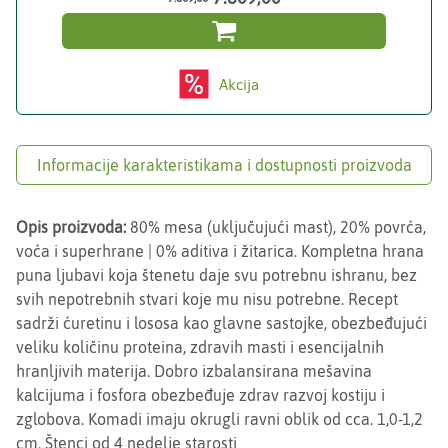

Akcija
Informacije karakteristikama i dostupnosti proizvoda
Opis proizvoda:
80% mesa (uključujući mast), 20% povrća,
voća i superhrane | 0% aditiva i žitarica. Kompletna hrana
puna ljubavi koja štenetu daje svu potrebnu ishranu, bez
svih nepotrebnih stvari koje mu nisu potrebne. Recept
sadrži ćuretinu i lososa kao glavne sastojke, obezbeđujući
veliku količinu proteina, zdravih masti i esencijalnih
hranljivih materija. Dobro izbalansirana mešavina
kalcijuma i fosfora obezbeđuje zdrav razvoj kostiju i
zglobova. Komadi imaju okrugli ravni oblik od cca. 1,0-1,2
cm. Štenci od 4 nedelje starosti