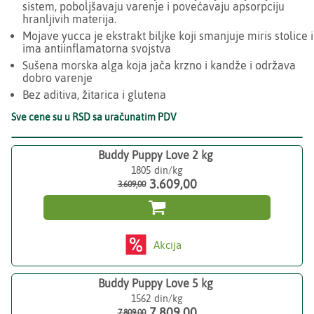
sistem, poboljšavaju varenje i povećavaju apsorpciju
hranljivih materija.
Mojave yucca je ekstrakt biljke koji smanjuje miris stolice i
ima antiinflamatorna svojstva
Sušena morska alga koja jača krzno i kandže i održava
dobro varenje
Bez aditiva, žitarica i glutena
Sve cene su u RSD sa uračunatim PDV
Buddy Puppy Love 2 kg
1805
3.609,00
3.609,00

Akcija
Buddy Puppy Love 5 kg
1562
7.809,00
7.809,00