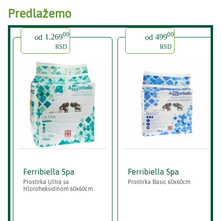
Predlažemo
00
00
od
1.269
od
499
RSD
RSD
Ferribiella Spa
Ferribiella Spa
Prostirka Ultra sa
Prostirka Basic 60x60cm
Hloroheksidinom 60x60cm