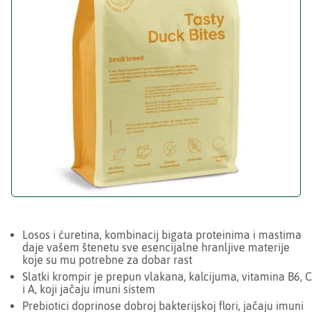
Losos i ćuretina, kombinacij bigata proteinima i mastima
daje vašem štenetu sve esencijalne hranljive materije
koje su mu potrebne za dobar rast
Slatki krompir je prepun vlakana, kalcijuma, vitamina B6, C
i A, koji jačaju imuni sistem
Prebiotici doprinose dobroj bakterijskoj flori, jačaju imuni