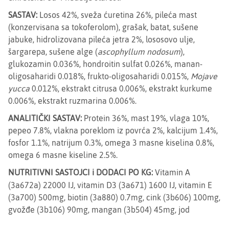
SASTAV:
Losos 42%, sveža ćuretina 26%, pileća mast
(konzervisana sa tokoferolom), grašak, batat, sušene
jabuke, hidrolizovana pileća jetra 2%, lososovo ulje,
šargarepa, sušene alge (
ascophyllum nodosum
),
glukozamin 0.036%, hondroitin sulfat 0.026%, manan-
oligosaharidi 0.018%, frukto-oligosaharidi 0.015%,
Mojave
yucca
0.012%, ekstrakt citrusa 0.006%, ekstrakt kurkume
0.006%, ekstrakt ruzmarina 0.006%.
ANALITIČKI SASTAV:
Protein 36%, mast 19%, vlaga 10%,
pepeo 7.8%, vlakna poreklom iz povrća 2%, kalcijum 1.4%,
fosfor 1.1%, natrijum 0.3%, omega 3 masne kiselina 0.8%,
omega 6 masne kiseline 2.5%.
NUTRITIVNI SASTOJCI i DODACI PO KG:
Vitamin A
(3a672a) 22000 IJ, vitamin D3 (3a671) 1600 IJ, vitamin E
(3a700) 500mg, biotin (3a880) 0.7mg, cink (3b606) 100mg,
gvožđe (3b106) 90mg, mangan (3b504) 45mg, jod