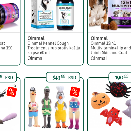
Oimmal
Oimmal
oat
Oimmal Kennel Cough
Oimmal 15in1
ina 150
Treatment sirup protiv kašlja
Multivitamin+Hip and
za pse 60 ml
Joint+Skin and Coat
Oimmal
Oimmal
543
190
0
00
00
RSD
RSD