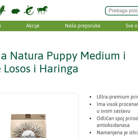
i
Akcije
Naša preporuka
Sve o
tia Natura Puppy Medium i
 Losos i Haringa
Ultra-premium pri
Ima visok procenat
u svom sastavu
Odličan spoj prirod
antioksidanasa
Namenjena je ishra