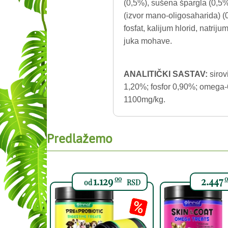
(0,5%), sušena špargla (0,5%
(izvor mano-oligosaharida) (
fosfat, kalijum hlorid, natrij
juka mohave.
ANALITIČKI SASTAV:
sirov
1,20%; fosfor 0,90%; omega
1100mg/kg.
Predlažemo
1.129
2.447
00
0
od
RSD