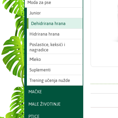
Moda za pse
Junior
Dehidrirana hrana
Hidrirana hrana
Poslastice, keksići i
nagradice
Mleko
Suplementi
Trening učenja nužde
MAČKE
MALE ŽIVOTINJE
PTICE