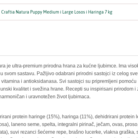
Craftia Natura Puppy Medium i Large Losos i Haringa 7 kg
ura je ultra-premium prirodna hrana za kućne ljubimce. Ima vis
u svom sastavu. Pažljivo odabrani prirodni sastojci iz celog sve
, vitamina i antioksidanasa. Svi sastojci su pripremljeni pomoću 
unski kvalitet i svežina hrane. Recepti su inspirisani prirodom 
 harmoničan i uravnotežen život ljubimaca.
irani protein haringe (15%), haringa (11%), dehidrirani protein 
 lososa), laneno seme, spelta, integralni pirinač, ječam, ovas, pros
fata), suvi rezanci šećerne repe, brašno lucerke, vlakna graška