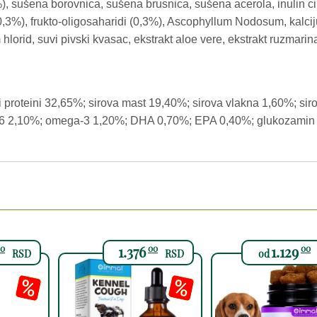
), sušena borovnica, sušena brusnica, sušena acerola, inulin cik
0,3%), frukto-oligosaharidi (0,3%), Ascophyllum Nodosum, kalc
um hlorid, suvi pivski kvasac, ekstrakt aloe vere, ekstrakt ruzmari
i proteini 32,65%; sirova mast 19,40%; sirova vlakna 1,60%; si
-6 2,10%; omega-3 1,20%; DHA 0,70%; EPA 0,40%; glukozamin 1
1.376
1.129
0
00
00
RSD
RSD
od