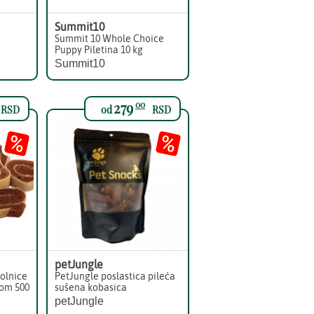
Summit10
Summit 10 Whole Choice
Puppy Piletina 10 kg
Summit10
279
00
RSD
od
RSD
petJungle
rolnice
PetJungle poslastica pileća
rom 500
sušena kobasica
petJungle