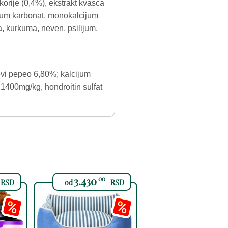
orije (0,4%), ekstrakt kvasca
ijum karbonat, monokalcijum
na, kurkuma, neven, psilijum,
rovi pepeo 6,80%; kalcijum
400mg/kg, hondroitin sulfat
3.430
00
RSD
od
RSD