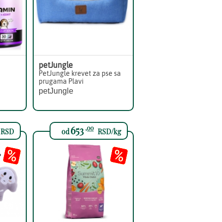
petJungle
PetJungle krevet za pse sa
prugama Plavi
petJungle
653
,00
RSD
od
RSD/kg