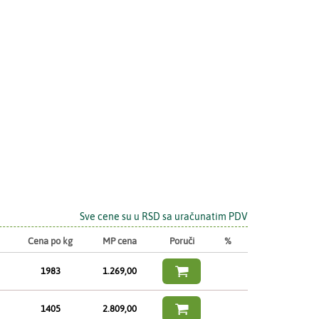
Sve cene su u RSD sa uračunatim PDV
Cena po kg
MP cena
Poruči
%

1983
1.269,00

1405
2.809,00