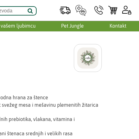
 vašem ljubimcu
Pet Jungle
Kontakt
rodna hrana za štence
 svežeg mesa i mešavinu plemenitih žitarica
nih prebiotika, vlakana, vitamina i
ni štenaca srednjih i velikih rasa