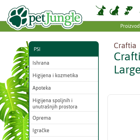
Proizvod
Craftia
PSI
Craf
Ishrana
Large
Higijena i kozmetika
Apoteka
Higijena spoljnih i
unutrašnjih prostora
Oprema
Igračke