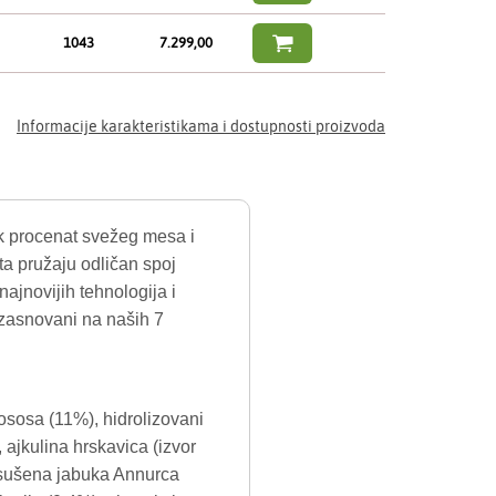

1043
7.299,00
Informacije karakteristikama i dostupnosti proizvoda
ok procenat svežeg mesa i
ta pružaju odličan spoj
najnovijih tehnologija i
i zasnovani na naših 7
lososa (11%), hidrolizovani
o, ajkulina hrskavica (izvor
, sušena jabuka Annurca