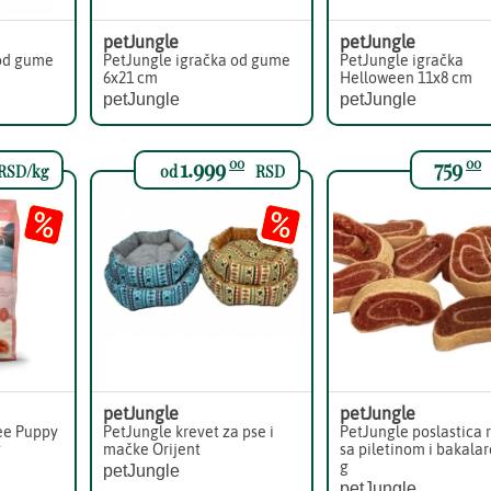
petJungle
petJungle
 od gume
PetJungle igračka od gume
PetJungle igračka
6x21 cm
Helloween 11x8 cm
petJungle
petJungle
1.999
759
00
00
RSD/kg
od
RSD
petJungle
petJungle
ee Puppy
PetJungle krevet za pse i
PetJungle poslastica 
g
mačke Orijent
sa piletinom i bakala
g
petJungle
petJungle