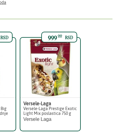
voda
999
00
RSD
RSD
Versele-Laga
 Big
Versele-Laga Prestige Exotic
ednje
Light Mix poslastica 750 g
Versele Laga