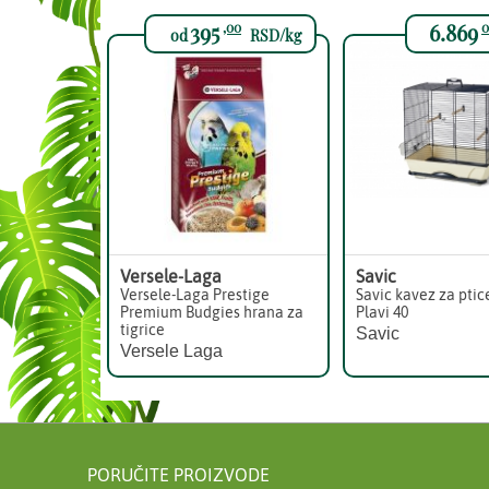
395
6.869
,00
0
od
RSD/kg
Versele-Laga
Savic
Versele-Laga Prestige
Savic kavez za ptic
Premium Budgies hrana za
Plavi 40
tigrice
Savic
Versele Laga
PORUČITE PROIZVODE