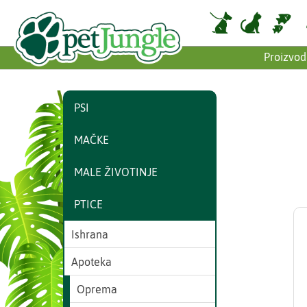
Proizvod
PSI
MAČKE
MALE ŽIVOTINJE
PTICE
Ishrana
Apoteka
Oprema