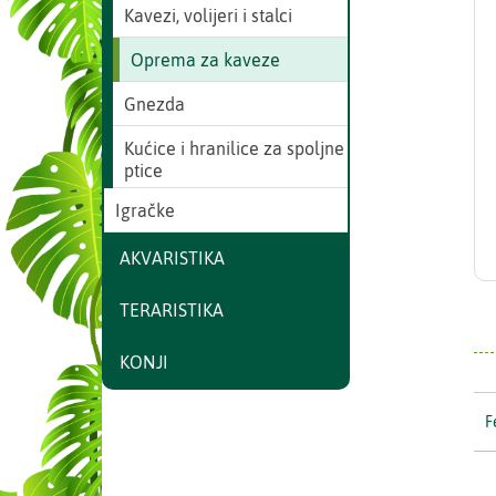
Kavezi, volijeri i stalci
Oprema za kaveze
Gnezda
Kućice i hranilice za spoljne
ptice
Igračke
AKVARISTIKA
TERARISTIKA
KONJI
F