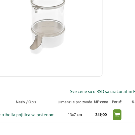
Sve cene su u RSD sa uračunatim
Naziv / Opis
Dimenzije proizvoda
MP cena
Poruči
%

erribella pojilica sa prstenom
13x7 cm
249,00