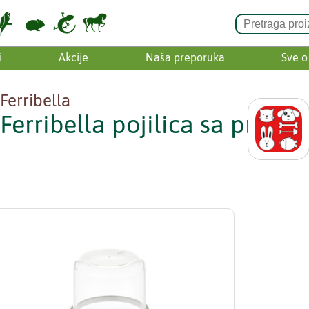
i
Akcije
Naša preporuka
Sve o
Ferribella
Ferribella pojilica sa prste