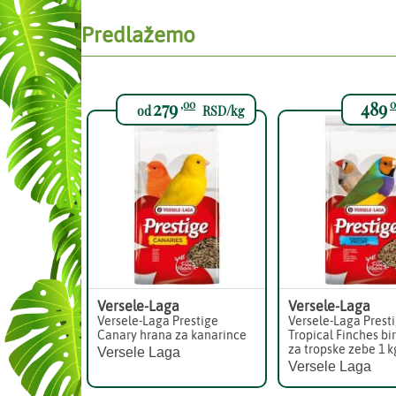
Predlažemo
279
489
,00
0
od
RSD/kg
Versele-Laga
Versele-Laga
Versele-Laga Prestige
Versele-Laga Prest
Canary hrana za kanarince
Tropical Finches bi
za tropske zebe 1 k
Versele Laga
Versele Laga