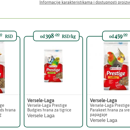
Informacije karakteristikama i dostupnosti proiz
398
459
0
,00
00
RSD
od
RSD/kg
od
Versele-Laga
Versele-Laga
ige
Versele-Laga Prestige
Versele-Laga Prestige
rds hrana
Budgies hrana za tigrice
Parakeet hrana za sr
g
papagaje
Versele Laga
Versele Laga