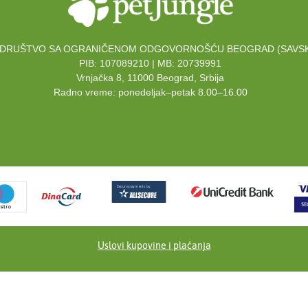
DRUŠTVO SA OGRANIČENOM ODGOVORNOŠĆU BEOGRAD (SAVSK
PIB: 107089210 | MB: 20739991
Vrnjačka 8, 11000 Beograd, Srbija
Radno vreme: ponedeljak–petak 8.00–16.00
Uslovi kupovine i plaćanja