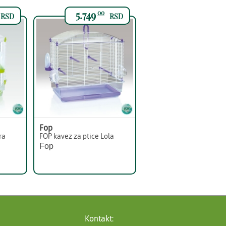
5.749
00
RSD
RSD
Fop
ra
FOP kavez za ptice Lola
Fop
Kontakt: