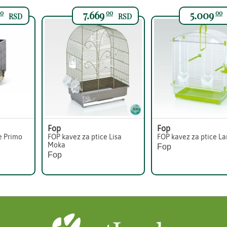
7.669
5.009
0
00
00
RSD
RSD
Fop
Fop
e Primo
FOP kavez za ptice Lisa
FOP kavez za ptice La
Moka
Fop
Fop