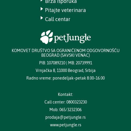
Brza isporuka
Pitajte veterinara
Call centar
KOMOVET DRUŠTVO SA OGRANIČENOM ODGOVORNOŠĆU
BEOGRAD (SAVSKI VENAC)
PIB: 107089210 | MB: 20739991
Vrnjačka 8, 11000 Beograd, Srbija
Radno vreme: ponedeljak–petak 8.00–16.00
Kontakt:
Call center: 0800323230
Mob: 065/3232306
prodaja@petjungle.rs
www.petjungle.rs