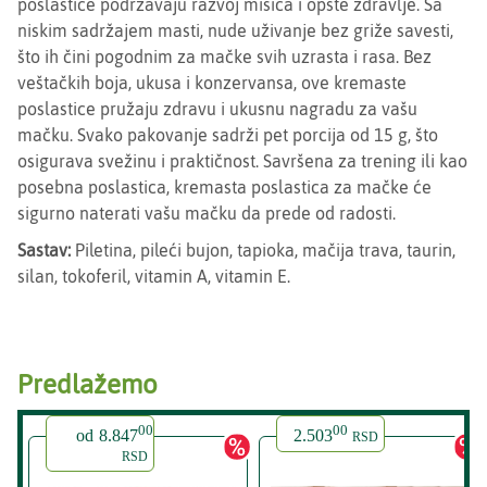
poslastice podržavaju razvoj mišića i opšte zdravlje. Sa
niskim sadržajem masti, nude uživanje bez griže savesti,
što ih čini pogodnim za mačke svih uzrasta i rasa. Bez
veštačkih boja, ukusa i konzervansa, ove kremaste
poslastice pružaju zdravu i ukusnu nagradu za vašu
mačku. Svako pakovanje sadrži pet porcija od 15 g, što
osigurava svežinu i praktičnost. Savršena za trening ili kao
posebna poslastica, kremasta poslastica za mačke će
sigurno naterati vašu mačku da prede od radosti.
Sastav:
Piletina, pileći bujon, tapioka, mačija trava, taurin,
silan, tokoferil, vitamin A, vitamin E.
Predlažemo
00
00
od
8.847
2.503
RSD
RSD