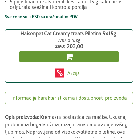
5 pojedinačno zatvorenih kesica od 15 g kako bi se
osigurala svežina i kontrola porcija
Sve cene su u RSD sa uračunatim PDV
Haisenpet Cat Creamy treats Piletina 5x15g
2707
203,00
239,00

Akcija
Informacije karakteristikama i dostupnosti proizvoda
Opis proizvoda:
Kremasta poslastica za mačke. Ukusna,
proteinima bogata užina, dizajnirana da obraduje vašeg
ljubimca. Napravljene od visokokvalitetne piletine, ove