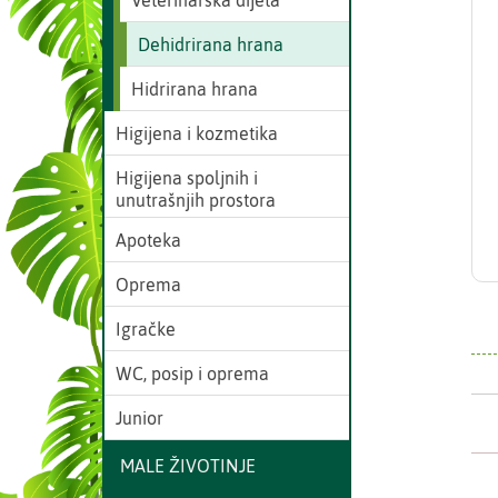
Veterinarska dijeta
Dehidrirana hrana
Hidrirana hrana
Higijena i kozmetika
Higijena spoljnih i
unutrašnjih prostora
Apoteka
Oprema
Igračke
WC, posip i oprema
Junior
MALE ŽIVOTINJE