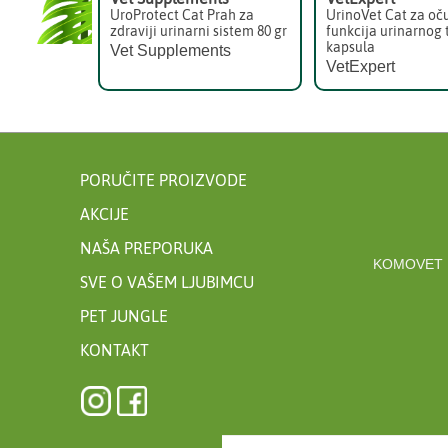
UroProtect Cat Prah za
UrinoVet Cat za oč
zdraviji urinarni sistem 80 gr
funkcija urinarnog 
kapsula
Vet Supplements
VetExpert
PORUČITE PROIZVODE
AKCIJE
NAŠA PREPORUKA
KOMOVET 
SVE O VAŠEM LJUBIMCU
PET JUNGLE
KONTAKT