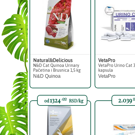
Natural&Delicious
VetaPro
N&D Cat Quinoa Urinary
VetaPro Urino Cat 
Pačetina i Brusnica 1,5 kg
kapsula
N&D Quinoa
VetaPro
1324
2.039
,00
0
od
RSD/kg