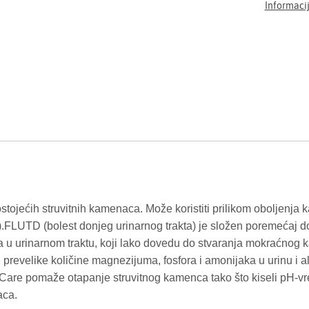
Informacij
tojećih struvitnih kamenaca. Može koristiti prilikom oboljenja 
.FLUTD (bolest donjeg urinarnog trakta) je složen poremećaj do
 u urinarnom traktu, koji lako dovedu do stvaranja mokraćnog kam
 prevelike količine magnezijuma, fosfora i amonijaka u urinu i al
y Care pomaže otapanje struvitnog kamenca tako što kiseli pH-v
aca.