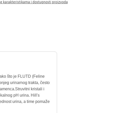
e karakteristikama i dostupnosti proizvoda
kako što je FLUTD (Feline
njeg urinarnog trakta, često
enca.Struvitni kristali i
kalnog pH urina. Hill's
rednost urina, a time pomaže