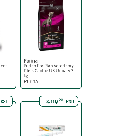
Purina
ment
Purina Pro Plan Veterinary
Diets Canine UR Urinary 3
kg
Purina
2.119
00
RSD
RSD