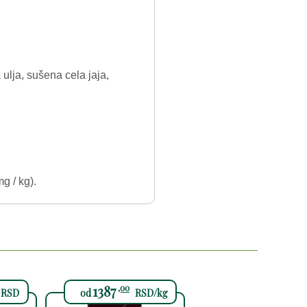
 ulja, sušena cela jaja,
g / kg).
1387
,00
RSD
od
RSD/kg