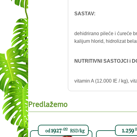
SASTAV:
dehidrirano pileće i ćureće br
kalijum hlorid, hidrolizat bel
NUTRITIVNI SASTOJCI i 
vitamin A (12.000 IE / kg), vi
Predlažemo
1927
1.259
,00
0
od
RSD/kg