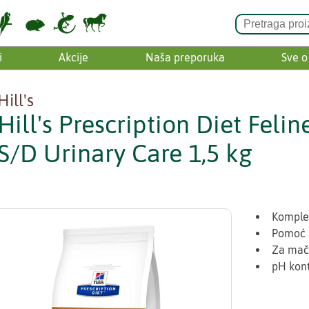
i
Akcije
Naša preporuka
Sve o
Hill's
Hill's Prescription Diet Felin
S/D Urinary Care 1,5 kg
Komplet
Pomoć 
Za mačk
pH kont