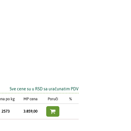
Sve cene su u RSD sa uračunatim PDV
na po kg
MP cena
Poruči
%

2573
3.859,00