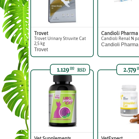
Trovet
Candioli Pharma
Trovet Urinary Struvite Cat
Candioli Renal N p
2,5 kg
Candioli Pharma
Trovet
1.129
2.579
00
0
RSD
Vet Supplements
VetExpert