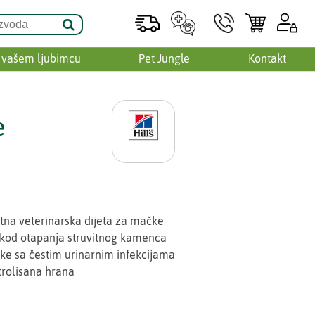
 vašem ljubimcu
Pet Jungle
Kontakt
e
na veterinarska dijeta za mačke
kod otapanja struvitnog kamenca
e sa čestim urinarnim infekcijama
rolisana hrana