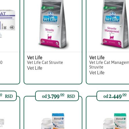
Vet Life
Vet Life
30
Vet Life Cat Struvite
Vet Life Cat Manage
Struvite
Vet Life
Vet Life
3.799
2.449
0
00
00
RSD
od
RSD
od