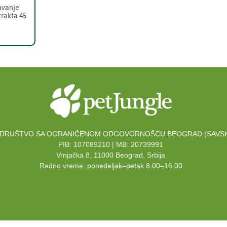
uvanje
trakta 45
DRUŠTVO SA OGRANIČENOM ODGOVORNOŠĆU BEOGRAD (SAVSK
PIB: 107089210 | MB: 20739991
Vrnjačka 8, 11000 Beograd, Srbija
Radno vreme: ponedeljak–petak 8.00–16.00