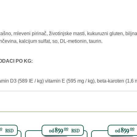
ašno, mleveni pirinač, životinjske masti, kukuruzni gluten, biljna
ančevina, kalcijum sulfat, so, DL-metionin, taurin.
DODACI PO KG:
tamin D3 (589 IE / kg) vitamin E (595 mg / kg), beta-karoten (1,6 m
859
859
0
00
00
RSD
od
RSD
od