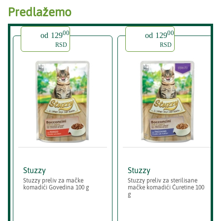
Predlažemo
00
00
od
129
od
129
RSD
RSD
Stuzzy
Stuzzy
Stuzzy preliv za mačke
Stuzzy preliv za sterilisane
komadići Govedina 100 g
mačke komadići Ćuretine 100
g