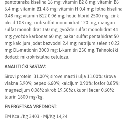
pantotenska kiselina 16 mg; vitamin B2 8 mg; vitamin B6
6.4 mg; vitamin B1 4.8 mg; vitamin H 0.4 mg; folna kiselina
0.48 mg; vitamin B12 0.06 mg; holid hlorid 2500 mg; cink
oksid 108 mg; cink sulfat monohidrat 120 mg; mangan
sulfat monohidrat 150 mg; gvožđe sulfat monohidrat 44
mg; gvožđe karbonat 60 mg; bakar sulfat pentahidrat 50
mg; kalcijum jodat bezvodni 2.4 mg; natrijum selenit 0.22
mg; DL-metionin 3000 mg; L-karnitin 250 mg. Tehnološki
dodaci: mikrokristalna celuloza.
ANALITIČKI SASTAV:
Sirovi proteini 31.00%; sirove masti i ulja 11.00%; sirova
vlakna 5.90%; pepeo 6.60%; kalcijum 0.90%; fosfor 0.85%;
magnezijum 0.08%; skrob 19.50%; ukupni šecer 0.60%;
taurin 1800 mg/kg.
ENERGETSKA VREDNOST:
EM Kcal/Kg 3403 - Mj/Kg 14,24