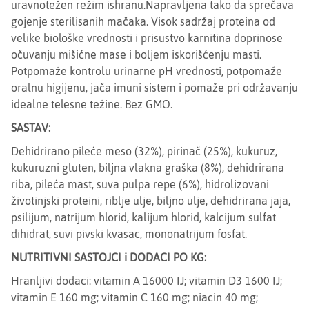
uravnotežen režim ishranu.Napravljena tako da sprečava
gojenje sterilisanih mačaka. Visok sadržaj proteina od
velike biološke vrednosti i prisustvo karnitina doprinose
očuvanju mišićne mase i boljem iskorišćenju masti.
Potpomaže kontrolu urinarne pH vrednosti, potpomaže
oralnu higijenu, jača imuni sistem i pomaže pri održavanju
idealne telesne težine. Bez GMO.
SASTAV:
Dehidrirano pileće meso (32%), pirinač (25%), kukuruz,
kukuruzni gluten, biljna vlakna graška (8%), dehidrirana
riba, pileća mast, suva pulpa repe (6%), hidrolizovani
životinjski proteini, riblje ulje, biljno ulje, dehidrirana jaja,
psilijum, natrijum hlorid, kalijum hlorid, kalcijum sulfat
dihidrat, suvi pivski kvasac, mononatrijum fosfat.
NUTRITIVNI SASTOJCI i DODACI PO KG:
Hranljivi dodaci: vitamin A 16000 IJ; vitamin D3 1600 IJ;
vitamin E 160 mg; vitamin C 160 mg; niacin 40 mg;