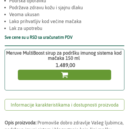
Podrška oporavku
Podržava zdravu kožu i sjajnu dlaku
Veoma ukusan
Lako prihvatljiv kod većine mačaka
Lak za upotrebu
Sve cene su u RSD sa uračunatim PDV
Meruve MultiBoost sirup za podršku imunog sistema kod
mačaka 150 ml
1.489,00

Informacije karakteristikama i dostupnosti proizvoda
Opis proizvoda:
Promoviše dobro zdravlje Vašeg ljubimca,