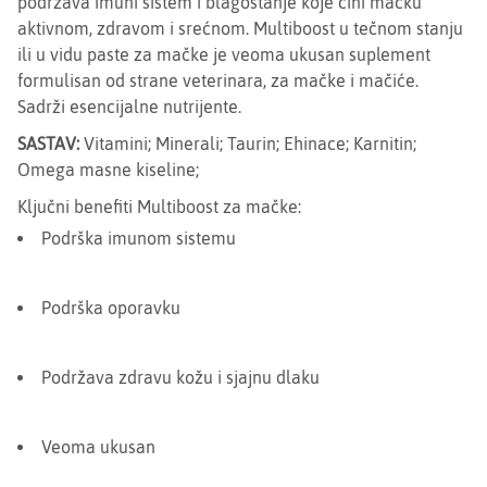
podržava imuni sistem i blagostanje koje čini mačku
aktivnom, zdravom i srećnom. Multiboost u tečnom stanju
ili u vidu paste za mačke je veoma ukusan suplement
formulisan od strane veterinara, za mačke i mačiće.
Sadrži esencijalne nutrijente.
SASTAV:
Vitamini; Minerali; Taurin; Ehinace; Karnitin;
Omega masne kiseline;
Ključni benefiti Multiboost za mačke:
Podrška imunom sistemu
Podrška oporavku
Podržava zdravu kožu i sjajnu dlaku
Veoma ukusan