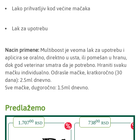
Lako prihvatljiv kod većine mačaka
Lak za upotrebu
Nacin primene:
Multiboost je veoma lak za upotrebu i
aplicira se oralno, direktno u usta, ili pomešan u hranu,
dok god veterinar smatra da je potrebno. Hraniti svaku
mačku individualno. Odrasle mačke, kratkoročno (30
dana): 2.5ml dnevno.
Sve mačke, dugoročno: 1.5ml dnevno.
Predlažemo
00
00
1.707
738
RSD
RSD