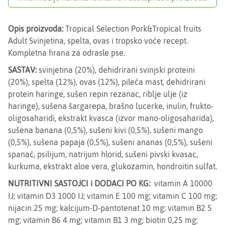
Opis proizvoda:
Tropical Selection Pork&Tropical fruits
Adult Svinjetina, spelta, ovas i tropsko voće recept.
Kompletna hrana za odrasle pse.
SASTAV:
svinjetina (20%), dehidrirani svinjski proteini
(20%), spelta (12%), ovas (12%), pileća mast, dehidrirani
protein haringe, sušen repin rezanac, riblje ulje (iz
haringe), sušena šargarepa, brašno lucerke, inulin, frukto-
oligosaharidi, ekstrakt kvasca (izvor mano-oligosaharida),
sušena banana (0,5%), sušeni kivi (0,5%), sušeni mango
(0,5%), sušena papaja (0,5%), sušeni ananas (0,5%), sušeni
spanać, psilijum, natrijum hlorid, sušeni pivski kvasac,
kurkuma, ekstrakt aloe vera, glukozamin, hondroitin sulfat.
NUTRITIVNI SASTOJCI i DODACI PO KG:
vitamin A 10000
IJ; vitamin D3 1000 IJ; vitamin E 100 mg; vitamin C 100 mg;
nijacin 25 mg; kalcijum-D-pantotenat 10 mg; vitamin B2 5
mg; vitamin B6 4 mg; vitamin B1 3 mg; biotin 0,25 mg;