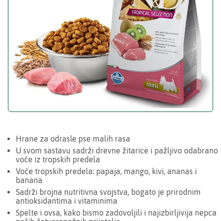
Hrane za odrasle pse malih rasa
U svom sastavu sadrži drevne žitarice i pažljivo odabrano
voće iz tropskih predela
Voće tropskih predela: papaja, mango, kivi, ananas i
banana
Sadrži brojna nutritivna svojstva, bogato je prirodnim
antioksidantima i vitaminima
Spelte i ovsa, kako bismo zadovoljili i najizbirljivija nepca