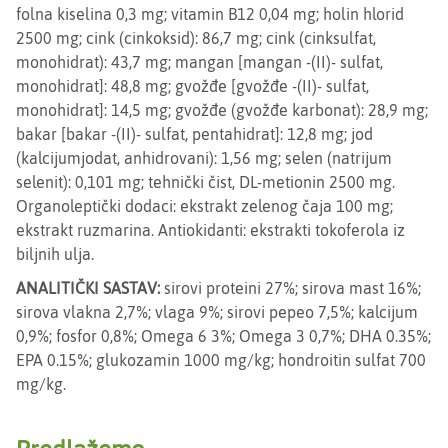
folna kiselina 0,3 mg; vitamin B12 0,04 mg; holin hlorid
2500 mg; cink (cinkoksid): 86,7 mg; cink (cinksulfat,
monohidrat): 43,7 mg; mangan [mangan -(II)- sulfat,
monohidrat]: 48,8 mg; gvožđe [gvožđe -(II)- sulfat,
monohidrat]: 14,5 mg; gvožđe (gvožđe karbonat): 28,9 mg;
bakar [bakar -(II)- sulfat, pentahidrat]: 12,8 mg; jod
(kalcijumjodat, anhidrovani): 1,56 mg; selen (natrijum
selenit): 0,101 mg; tehnički čist, DL-metionin 2500 mg.
Organoleptički dodaci: ekstrakt zelenog čaja 100 mg;
ekstrakt ruzmarina. Antiokidanti: ekstrakti tokoferola iz
biljnih ulja.
ANALITIČKI SASTAV:
sirovi proteini 27%; sirova mast 16%;
sirova vlakna 2,7%; vlaga 9%; sirovi pepeo 7,5%; kalcijum
0,9%; fosfor 0,8%; Omega 6 3%; Omega 3 0,7%; DHA 0.35%;
EPA 0.15%; glukozamin 1000 mg/kg; hondroitin sulfat 700
mg/kg.