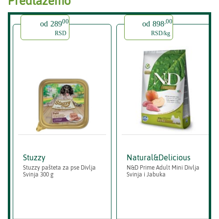
Predlažemo
00
,00
od
289
od
898
RSD
RSD/kg
Stuzzy
Natural&Delicious
Stuzzy pašteta za pse Divlja
N&D Prime Adult Mini Divlja
Svinja 300 g
Svinja i Jabuka