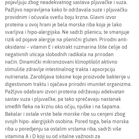
pojavljuju zbog neadekvatnog sastava pljuvačke i suza.
Pažljivo napravljena kako bi održavala suze i pljuvačku
providnim i oćuvala svetlu boju krzna. Glavni izvor
proteina u ovoj hrani je bela morska riba koja je lako
svarljiva i hipo-alergijska. Ne sadrži pšenicu, te smanjuje
rizik od pojave alergije na pšenični gluten. Prirodni anti-
oksidansi – vitamin E i ekstrakt ruzmarina štite ćelije od
negativnih uticaja slobodnih radikala na prirodan
način. Dinamički mikronizovani klinoptilolit aktivno
stimuliše zdravlje intestinalnog trakta i apsorpciju
nutrienata. Zarobljava toksine koje proizvode bakterije u
digestivnom traktu i ojačava prirodni imunitet organizma.
Pažljivo odabrani izvori proteina održavaju adekvatan
sastav suza i pljuvačke, pa tako sprečavaju nastanak
smeđih fleka na krznu oko očiju, njuške i na šapama.
Bakalar i ostale vrste bele morske ribe su cenjeni zbog
svojih hipo- alergijskih osobina. Pored toga, bela morska
riba u poredjenju sa ostalim vrstama riba, sadrži više
vitamina A i D koji su od vitalne važnosti za