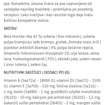
pse. Kompletna, ukusna hrana za pse napravljena od
sastojaka najvišeg kvaliteta i spremljena po posebnoj
recepturi. Lako svarljiva i kao rezultat toga daje malu
količinu kompaktne stolice.
SASTAV:
Bela morska riba 42 %( sušena i fino mlevena ), sušena
pulpa krompira,s latki krompir, grašak, živinska mast, krill (
plankton arktičkih škampa ) 4%, pulpa šećerne repice,
dinamički mikronizovani klinoptiolit 1%, ulje lososa, seme
lana, fruktooligosaharidi ( FOS ), ekstakt juke, sušeni neven
( izvor luteina ), zeleni čaj.
NUTRITIVNI SASTOJCI i DODACI PO KG:
Vitamin A (3a672a) – 18000 IU, vitamin D3 (3a671) – 1500
IU, vitamin E (3a700) – 530 mg, folična kiselina (3a316) –
1 mg, biotin (3a880) – 1 mg, gvožđe(II) sulpfat monohidrat
(3b103) – 50 mg, kalcijum jod anhidrozis (3b202) – 1,5 mg,
bakar(II) sulfat pentahidrat (3b405) – 5 mg, mangan sulfat