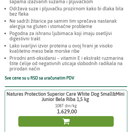
šapama izazvanih suzama i pljuvačkom
Održava suze i pljuvačku prozirnom kako bi dlaka bila
bez fleka
Ne sadrži žitarice pa samim tim sprečava nastanak
alergija na gluten i stomačne probleme
Pogodna za ishranu ljubimaca koji imaju osetljivi
digestivni trakt
Lako svarljivi izvor proteina u ovoj hrani je visoko
kvalitetno meso bele morske ribe
Prirodni anti-oksidansi – vitamin E i ekstrakt ruzmarina
štite ćelije od negativnih uticaja slobodnih radikala na
prirodan način
Sve cene su u RSD sa uračunatim PDV
Natures Protection Superior Care White Dog Small&Mini
Junior Bela Riba 1,5 kg
1087
1.629,00
