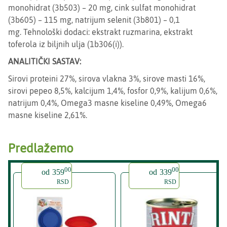
monohidrat (3b503) – 20 mg, cink sulfat monohidrat
(3b605) – 115 mg, natrijum selenit (3b801) – 0,1
mg. Tehnološki dodaci: ekstrakt ruzmarina, ekstrakt
toferola iz biljnih ulja (1b306(i)).
ANALITIČKI SASTAV:
Sirovi proteini 27%, sirova vlakna 3%, sirove masti 16%,
sirovi pepeo 8,5%, kalcijum 1,4%, fosfor 0,9%, kalijum 0,6%,
natrijum 0,4%, Omega3 masne kiseline 0,49%, Omega6
masne kiseline 2,61%.
Predlažemo
00
00
od
359
od
339
RSD
RSD