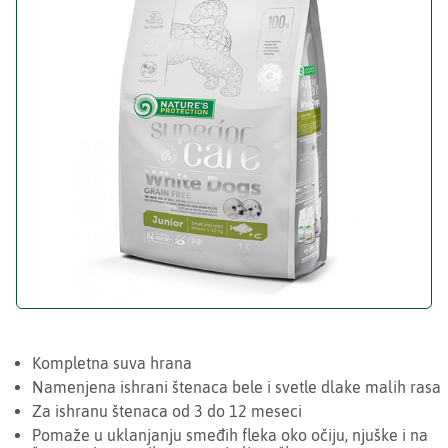
Kompletna suva hrana
Namenjena ishrani štenaca bele i svetle dlake malih rasa
Za ishranu štenaca od 3 do 12 meseci
Pomaže u uklanjanju smeđih fleka oko očiju, njuške i na