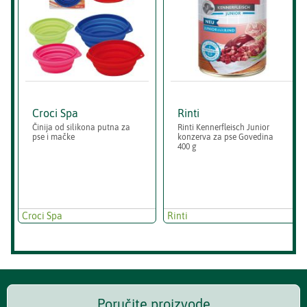
Croci Spa
Rinti
Činija od silikona putna za
Rinti Kennerfleisch Junior
pse i mačke
konzerva za pse Govedina
400 g
Croci Spa
Rinti
Poručite proizvode