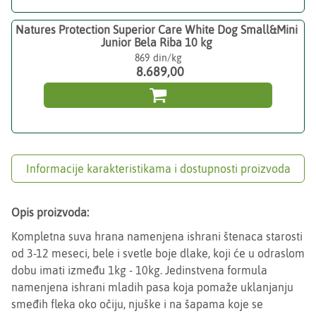
Natures Protection Superior Care White Dog Small&Mini
Junior Bela Riba 10 kg
869
8.689,00

Informacije karakteristikama i dostupnosti proizvoda
Opis proizvoda:
Kompletna suva hrana namenjena ishrani štenaca starosti
od 3-12 meseci, bele i svetle boje dlake, koji će u odraslom
dobu imati između 1kg - 10kg. Jedinstvena formula
namenjena ishrani mladih pasa koja pomaže uklanjanju
smeđih fleka oko očiju, njuške i na šapama koje se