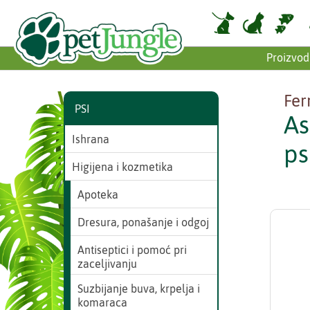
Proizvod
Fer
PSI
As
Ishrana
ps
Higijena i kozmetika
Apoteka
Dresura, ponašanje i odgoj
Antiseptici i pomoć pri
zaceljivanju
Suzbijanje buva, krpelja i
komaraca