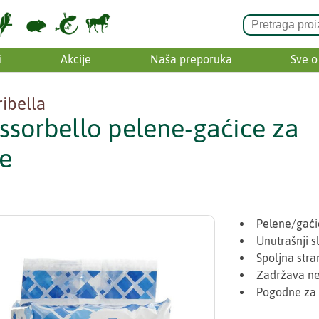
i
Akcije
Naša preporuka
Sve o
ribella
ssorbello pelene-gaćice za
e
Pelene/gaći
Unutrašnji s
Spoljna str
Zadržava ne
Pogodne za k