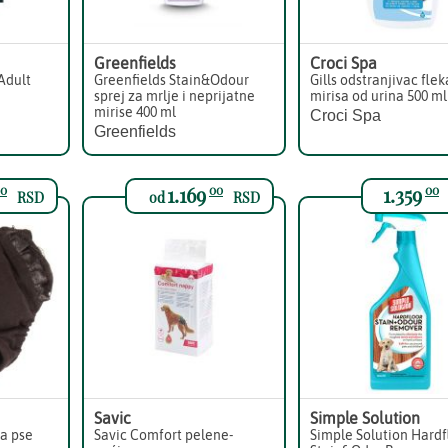
Greenfields
Croci Spa
 Adult
Greenfields Stain&Odour
Gills odstranjivac flek
sprej za mrlje i neprijatne
mirisa od urina 500 ml
mirise 400 ml
Croci Spa
Greenfields
1.169
1.359
0
00
00
RSD
od
RSD
Savic
Simple Solution
za pse
Savic Comfort pelene-
Simple Solution Hardf