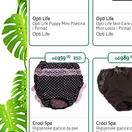
Opti Life
Opti Life
Opti Life Puppy Mini Piletina
Opti Life Skin Care
i Pirinač
Mini Losos i Pirinač
Opti Life
Opti Life
959
989
00
0
od
RSD
od
Croci Spa
Croci Spa
Higijenske gaćice za pse
Higijenske gaćice 