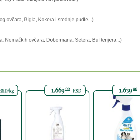
og ovčara, Bigla, Kokera i srednje pudle...)
ora, Nemačkih ovčara, Dobermana, Setera, Bul terijera...)
1.669
1.639
00
00
RSD/kg
RSD