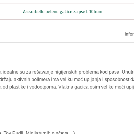
Asssorbello pelene-gaćice za pse L 10 kom
Info
 idealne su za rešavanje higijenskih problema kod pasa. Unutraš
adržaju aktivnih polimera ima veliku moć upijanja i sposobnost da
na od plastike i vodootporna. Vlakna gaćica osim velike moći up
, Toy Pudli, Minijaturnih pinčeva....)