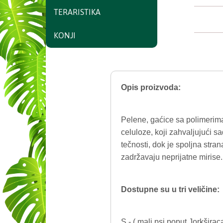
TERARISTIKA
KONJI
Opis proizvoda:
Pelene, gaćice sa polimerima
celuloze, koji zahvaljujući s
tečnosti, dok je spoljna stra
zadržavaju neprijatne mirise.
Dostupne su u tri veličine:
S - ( mali psi poput Jorkširaca