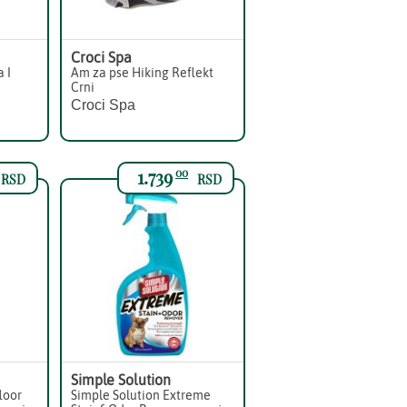
Croci Spa
a I
Am za pse Hiking Reflekt
Crni
Croci Spa
1.739
00
RSD
RSD
Simple Solution
loor
Simple Solution Extreme