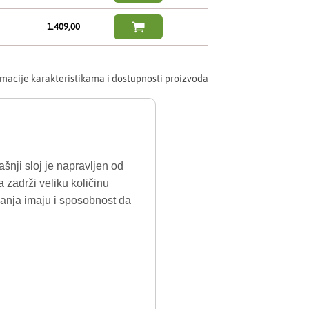

1.409,00
rmacije karakteristikama i dostupnosti proizvoda
nji sloj je napravljen od
 zadrži veliku količinu
ijanja imaju i sposobnost da