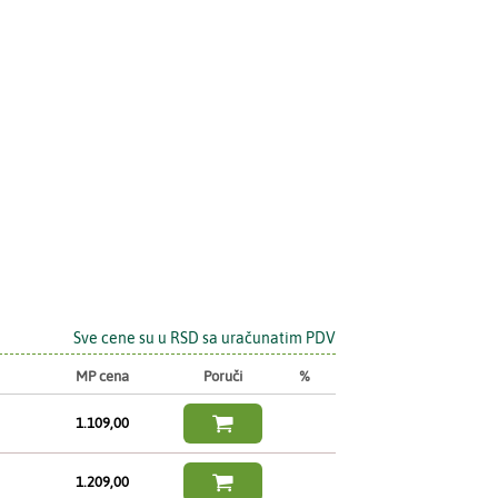
Sve cene su u RSD sa uračunatim PDV
MP cena
Poruči
%

1.109,00

1.209,00