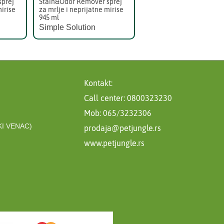
sprej
Stain&Odor Remover sprej
mirise
za mrlje i neprijatne mirise
945 ml
Simple Solution
Kontakt:
Call center: 0800323230
Mob: 065/3232306
I VENAC)
prodaja@petjungle.rs
www.petjungle.rs