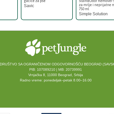
gaćice za pse
Stain&Odor Remover 
za mrlje i neprijatne 
Savic
750 ml
Simple Solution
DRUŠTVO SA OGRANIČENOM ODGOVORNOŠĆU BEOGRAD (SAVSK
PIB: 107089210 | MB: 20739991
Vrnjačka 8, 11000 Beograd, Srbija
Radno vreme: ponedeljak–petak 8.00–16.00