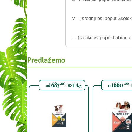
M - ( srednji psi poput Škotsk
L - ( veliki psi poput Labrad
Predlažemo
687
660
,00
,00
od
RSD/kg
od