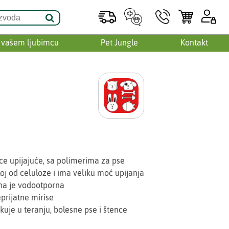
 vašem ljubimcu
Pet Jungle
Kontakt
ce upijajuće, sa polimerima za pse
loj od celuloze i ima veliku moć upijanja
ana je vodootporna
prijatne mirise
uje u teranju, bolesne pse i štence