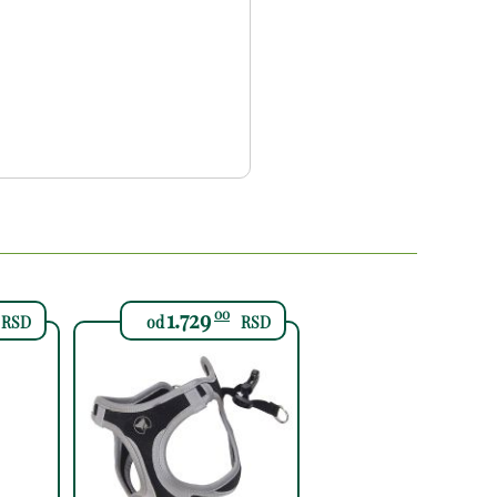
1.729
00
RSD
od
RSD