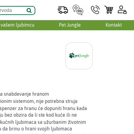
 vašem ljubimcu
Pet Jungle
Kontakt
za snabdevanje hranom
ionim sistemom, nije potrebna struja
dispenzer za hranu će dopuniti hranu kada
u bez obzira da li ste kod kuće ili ne
 kućnih ljubimaca sa užurbanim životnim
u da brinu o hrani svojih ljubimaca