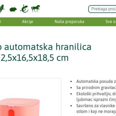
i
Akcije
Naša preporuka
Sve o
 automatska hranilica
2,5x16,5x18,5 cm
Automatska posuda 
Sa prirodnim gravitac
Ekološki prihvatljiv, 
ljubimac isprazni činij
Savršeno za vlasnike
stilom i koji ne moraj