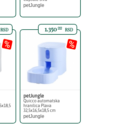
petJungle
1.350
00
RSD
RSD
petJungle
Quicco automatska
5x18,5
hranilica Plava
32,5x16,5x18,5 cm
petJungle