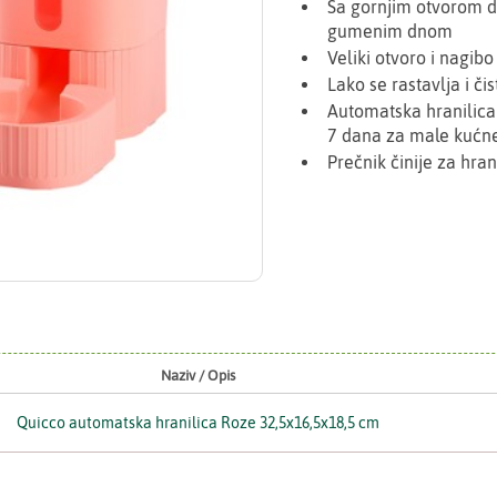
Sa gornjim otvorom di
gumenim dnom
Veliki otvoro i nagib
Lako se rastavlja i čis
Automatska hranilica 
7 dana za male kućne
Prečnik činije za hr
Naziv / Opis
Quicco automatska hranilica Roze 32,5x16,5x18,5 cm