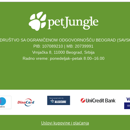
DRUŠTVO SA OGRANIČENOM ODGOVORNOŠĆU BEOGRAD (SAVSK
PIB: 107089210 | MB: 20739991
Vrnjačka 8, 11000 Beograd, Srbija
Radno vreme: ponedeljak–petak 8.00–16.00
Uslovi kupovine i plaćanja