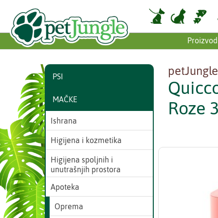
Proizvod
petJungle
PSI
Quicco
MAČKE
Roze 3
Ishrana
Higijena i kozmetika
Higijena spoljnih i
unutrašnjih prostora
Apoteka
Oprema