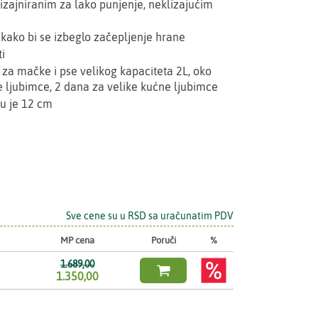
zajniranim za lako punjenje, neklizajućim
o kako bi se izbeglo začepljenje hrane
ti
za mačke i pse velikog kapaciteta 2L, oko
 ljubimce, 2 dana za velike kućne ljubimce
anu je 12 cm
Sve cene su u RSD sa uračunatim PDV
MP cena
Poruči
%
1.689,00

1.350,00