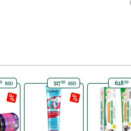
517
628
0
00
00
RSD
RSD