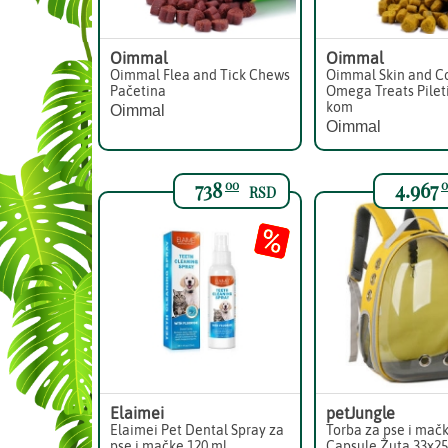
Oimmal
Oimmal
Oimmal Flea and Tick Chews
Oimmal Skin and C
Pačetina
Omega Treats Pilet
kom
Oimmal
Oimmal
738
4.967
00
0
RSD
Elaimei
petJungle
Elaimei Pet Dental Spray za
Torba za pse i mač
pse i mačke 120 ml
Capsule Žuta 33x2