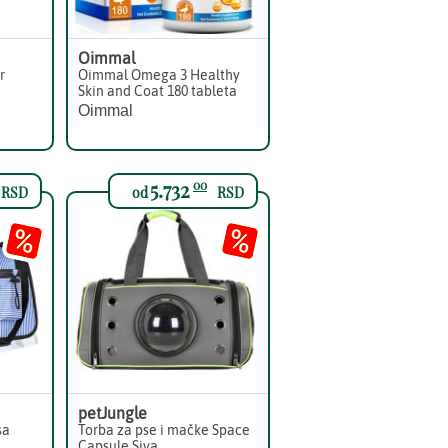
Oimmal
r
Oimmal Omega 3 Healthy
Skin and Coat 180 tableta
Oimmal
5.732
00
RSD
od
RSD
petJungle
sa
Torba za pse i mačke Space
Capsule Siva