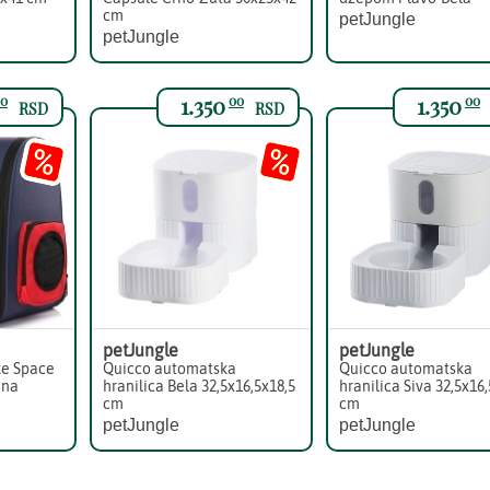
cm
petJungle
petJungle
1.350
1.350
0
00
00
RSD
RSD
petJungle
petJungle
ke Space
Quicco automatska
Quicco automatska
ena
hranilica Bela 32,5x16,5x18,5
hranilica Siva 32,5x16,
cm
cm
petJungle
petJungle