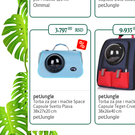
Oimmal
petJungle
3.797
9.935
00
0
RSD
petJungle
petJungle
Torba za pse i mačke Space
Torba za pse i mač
Capsule Svetlo Plava
Capsule Teget-Crv
38x27x20 cm
38x26x40 cm
petJungle
petJungle