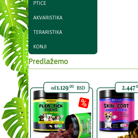
PTICE
AKVARISTIKA
TERARISTIKA
KONJI
Predlažemo
1.129
2.447
00
0
od
RSD