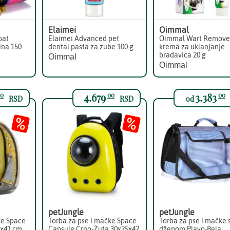
Elaimei
Oimmal
oat
Elaimei Advanced pet
Oimmal Wart Remove
ina 150
dental pasta za zube 100 g
krema za uklanjanje
bradavica 20 g
Oimmal
Oimmal
4.679
3.383
0
00
00
RSD
RSD
od
petJungle
petJungle
ke Space
Torba za pse i mačke Space
Torba za pse i mačke 
5x41 cm
Capsule Crno-Žuta 30x25x42
džepom Plavo-Bela