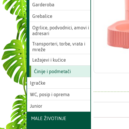
Garderoba
Grebalice
Ogrlice, podvodnici, amovi i
adresari
Transporteri, torbe, vrata i
mreže
Ležajevi i kućice
Činije i podmetači
Igračke
WC, posip i oprema
Junior
MALE ŽIVOTINJE