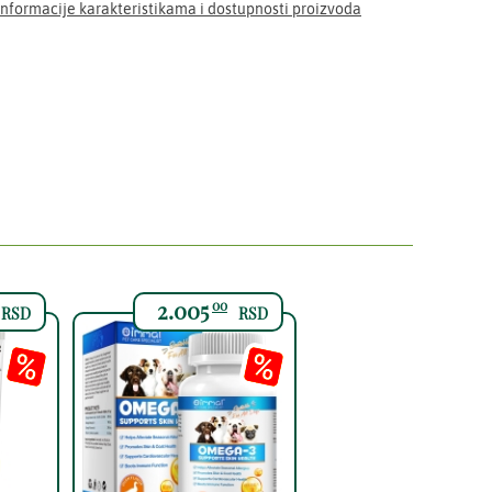
Informacije karakteristikama i dostupnosti proizvoda
2.005
00
RSD
RSD