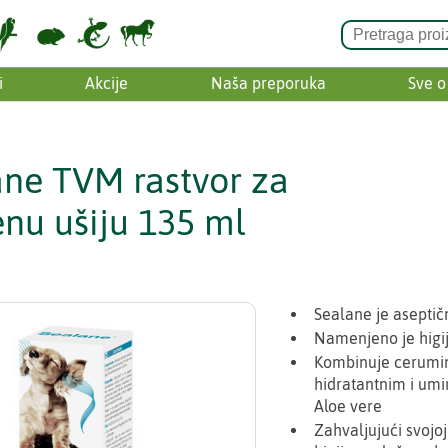
i
Akcije
Naša preporuka
Sve o
ane TVM rastvor za
enu ušiju 135 ml
Sealane je asepti
Namenjeno je higij
Kombinuje cerumino
hidratantnim i umir
Aloe vere
Zahvaljujući svoj