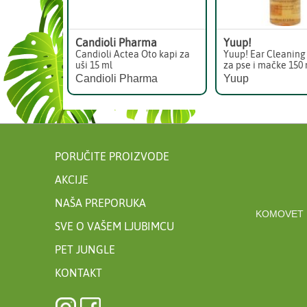
Candioli Pharma
Yuup!
Candioli Actea Oto kapi za
Yuup! Ear Cleaning
uši 15 ml
za pse i mačke 150
Candioli Pharma
Yuup
PORUČITE PROIZVODE
AKCIJE
NAŠA PREPORUKA
KOMOVET 
SVE O VAŠEM LJUBIMCU
PET JUNGLE
KONTAKT