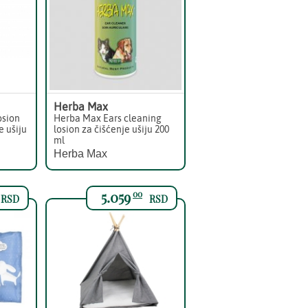
Herba Max
osion
Herba Max Ears cleaning
e ušiju
losion za čišćenje ušiju 200
ml
Herba Max
5.059
00
RSD
RSD