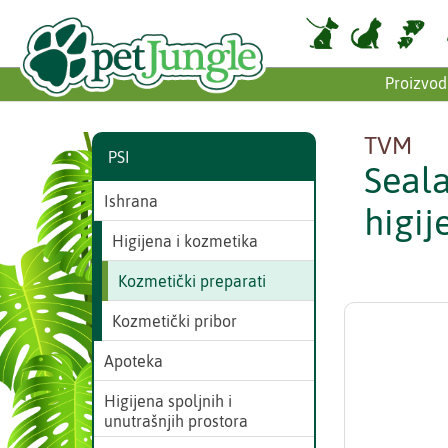
Proizvod
TVM
PSI
Seal
Ishrana
higij
Higijena i kozmetika
Kozmetički preparati
Kozmetički pribor
Apoteka
Higijena spoljnih i
unutrašnjih prostora