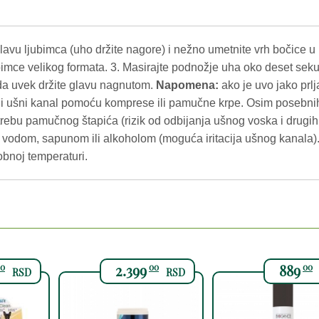
lavu ljubimca (uho držite nagore) i nežno umetnite vrh bočice u 
jubimce velikog formata. 3. Masirajte podnožje uha oko deset seku
da uvek držite glavu nagnutom.
Napomena:
ako je uvo jako prlj
og i ušni kanal pomoću komprese ili pamučne krpe. Osim posebn
trebu pamučnog štapića (rizik od odbijanja ušnog voska i drugih
m vodom, sapunom ili alkoholom (moguća iritacija ušnog kanal
sobnoj temperaturi.
2.399
889
0
00
00
RSD
RSD