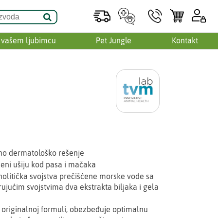
 vašem ljubimcu
Pet Jungle
Kontakt
čno dermatološko rešenje
eni ušiju kod pasa i mačaka
litička svojstva prečišćene morske vode sa
ujućim svojstvima dva ekstrakta biljaka i gela
oj originalnoj formuli, obezbeđuje optimalnu