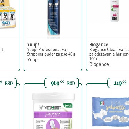
Yuup!
Biogance
ml
Yuup! Professional Ear
Biogance Clean Ear L
Stripping puder za pse 40 g
za održavanje higijen
100 ml
Yuup
Biogance
969
219
0
00
00
RSD
RSD