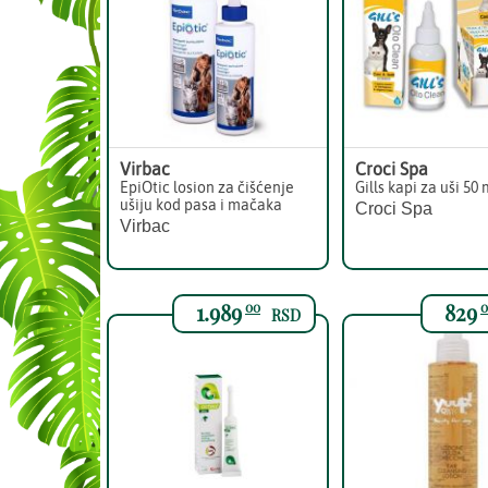
Virbac
Croci Spa
EpiOtic losion za čišćenje
Gills kapi za uši 50 
ušiju kod pasa i mačaka
Croci Spa
Virbac
1.989
829
00
0
RSD