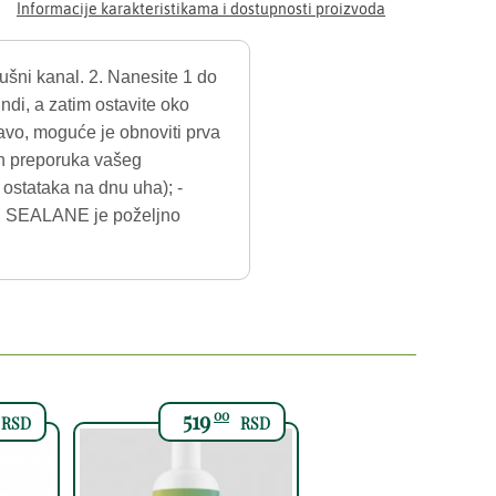
Informacije karakteristikama i dostupnosti proizvoda
ušni kanal. 2. Nanesite 1 do
ndi, a zatim ostavite oko
avo, moguće je obnoviti prva
ih preporuka vašeg
 ostataka na dnu uha); -
a). SEALANE je poželjno
519
00
RSD
RSD