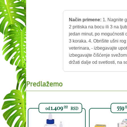
Način primene:
1. Nagnite g
2 pritiska na bocu ili 3 na l
jedan minut, po mogućnosti 
3 koraka. 4. Obrišite ušni r
veterinara, - izbegavajte upo
izbegavajte čišćenje svežo
držati dalje od svetlosti, na 
Predlažemo
1.409
559
00
0
od
RSD