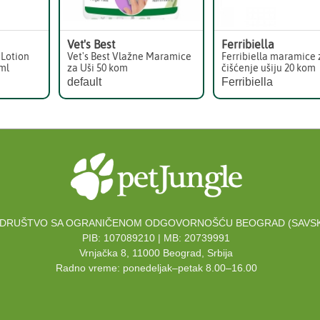
Vet's Best
Ferribiella
 Lotion
Vet's Best Vlažne Maramice
Ferribiella maramice 
 ml
za Uši 50 kom
čišćenje ušiju 20 kom
default
Ferribiella
DRUŠTVO SA OGRANIČENOM ODGOVORNOŠĆU BEOGRAD (SAVSK
PIB: 107089210 | MB: 20739991
Vrnjačka 8, 11000 Beograd, Srbija
Radno vreme: ponedeljak–petak 8.00–16.00