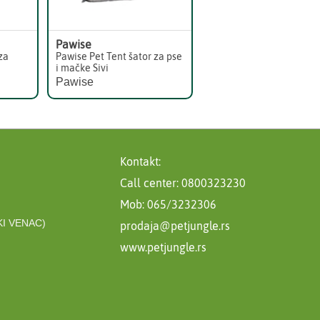
Pawise
za
Pawise Pet Tent šator za pse
i mačke Sivi
Pawise
Kontakt:
Call center: 0800323230
Mob: 065/3232306
I VENAC)
prodaja@petjungle.rs
www.petjungle.rs