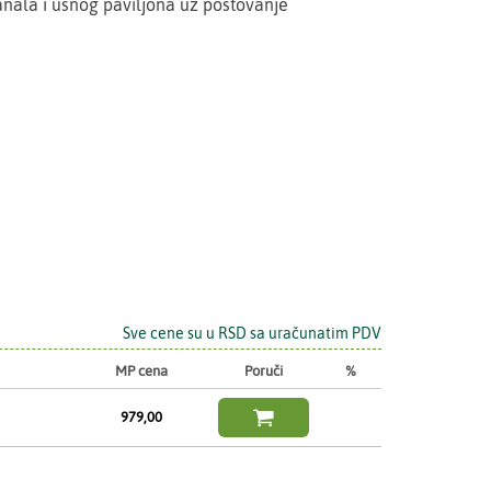
anala i ušnog paviljona uz poštovanje
Sve cene su u RSD sa uračunatim PDV
MP cena
Poruči
%

979,00