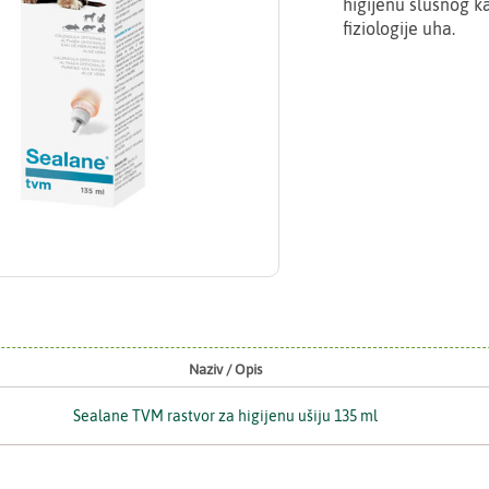
higijenu slušnog k
fiziologije uha.
Naziv / Opis
Sealane TVM rastvor za higijenu ušiju 135 ml