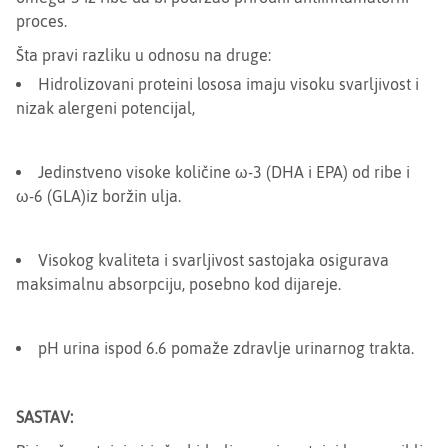
proces.
Šta pravi razliku u odnosu na druge:
Hidrolizovani proteini lososa imaju visoku svarljivost i
nizak alergeni potencijal,
Jedinstveno visoke količine ω-3 (DHA i EPA) od ribe i
ω-6 (GLA)iz boržin ulja.
Visokog kvaliteta i svarljivost sastojaka osigurava
maksimalnu absorpciju, posebno kod dijareje.
pH urina ispod 6.6 pomaže zdravlje urinarnog trakta.
SASTAV: