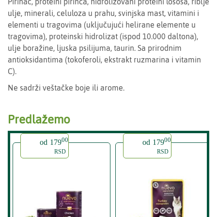
Pirinač, proteini pirinča, hidrolizovani proteini lososa, riblje
ulje, minerali, celuloza u prahu, svinjska mast, vitamini i
elementi u tragovima (uključujući helirane elemente u
tragovima), proteinski hidrolizat (ispod 10.000 daltona),
ulje boražine, ljuska psilijuma, taurin. Sa prirodnim
antioksidantima (tokoferoli, ekstrakt ruzmarina i vitamin
C).
Ne sadrži veštačke boje ili arome.
Predlažemo
00
00
od
179
od
179
RSD
RSD