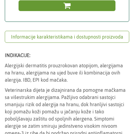

Informacije karakteristikama i dostupnosti proizvoda
INDIKACIJE:
Alergijski dermatitis prouzrokovan atopijom, alergijama
na hranu, alergijama na ujed buve ili kombinacija ovih
alergija. IBD, EPI kod mačaka.
Veterinarska dijeta je dizajnirana da pomogne mačkama
sa višestrukim alergijama. Pažljivo odabrani sastojci
smanjuju rizik od alergija na hranu, dok hranljivi sastojci
koji pomažu koži pomažu u jačanju kože i tako
poboljšavaju zaštitu od spoljnih alergena. Simptomi
alergije se zatim smiruju jedinstveno visokim nivoom
omega-3 iz ribe da bi podržao prirodni antiinflamatorni