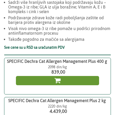
Sadrži više hranljivih sastojaka koji podržavaju kožu –
Omega-3 iz ribe; GLA iz ulja boražine; Vitamin A, E i B
kompleks i cink i selen
Podržavanje zdrave kože radi poboljšanja zaštite od
barijera protiv alergena iz okoline
Visok nivo omega-3 iz ribe pomaže u podršci prirodnom
antiinflamatornom procesu
Takođe pogodno za mačiće sa alergijama
Sve cene su u RSD sa uračunatim PDV
SPECIFIC Dechra Cat Allergen Management Plus 400 g
2098
839,00

SPECIFIC Dechra Cat Allergen Management Plus 2 kg
2220
4.439,00