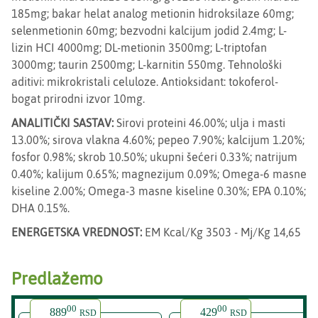
185mg; bakar helat analog metionin hidroksilaze 60mg;
selenmetionin 60mg; bezvodni kalcijum jodid 2.4mg; L-
lizin HCI 4000mg; DL-metionin 3500mg; L-triptofan
3000mg; taurin 2500mg; L-karnitin 550mg. Tehnološki
aditivi: mikrokristali celuloze. Antioksidant: tokoferol-
bogat prirodni izvor 10mg.
ANALITIČKI SASTAV:
Sirovi proteini 46.00%; ulja i masti
13.00%; sirova vlakna 4.60%; pepeo 7.90%; kalcijum 1.20%;
fosfor 0.98%; skrob 10.50%; ukupni šećeri 0.33%; natrijum
0.40%; kalijum 0.65%; magnezijum 0.09%; Omega-6 masne
kiseline 2.00%; Omega-3 masne kiseline 0.30%; EPA 0.10%;
DHA 0.15%.
ENERGETSKA VREDNOST:
EM Kcal/Kg 3503 - Mj/Kg 14,65
Predlažemo
00
00
889
429
RSD
RSD