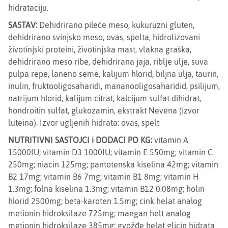
hidrataciju.
SASTAV:
Dehidrirano pileće meso, kukuruzni gluten,
dehidrirano svinjsko meso, ovas, spelta, hidrolizovani
životinjski proteini, životinjska mast, vlakna graška,
dehidrirano meso ribe, dehidrirana jaja, riblje ulje, suva
pulpa repe, laneno seme, kalijum hlorid, biljna ulja, taurin,
inulin, fruktooligosaharidi, mananooligosaharidid, psilijum,
natrijum hlorid, kalijum citrat, kalcijum sulfat dihidrat,
hondroitin sulfat, glukozamin, ekstrakt Nevena (izvor
luteina). Izvor ugljenih hidrata: ovas, spelt
NUTRITIVNI SASTOJCI i DODACI PO KG:
vitamin A
15000IU; vitamin D3 1000IU; vitamin E 550mg; vitamin C
250mg; niacin 125mg; pantotenska kiselina 42mg; vitamin
B2 17mg; vitamin B6 7mg; vitamin B1 8mg; vitamin H
1.3mg; folna kiselina 1.3mg; vitamin B12 0.08mg; holin
hlorid 2500mg; beta-karoten 1.5mg; cink helat analog
metionin hidroksilaze 725mg; mangan helt analog
metionin hidroksilaze 385mg; gvožđe helat glicin hidrata