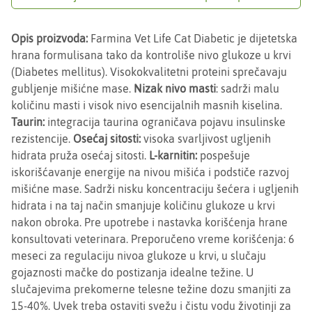
Opis proizvoda:
Farmina Vet Life Cat Diabetic je dijetetska
hrana formulisana tako da kontroliše nivo glukoze u krvi
(Diabetes mellitus). Visokokvalitetni proteini sprečavaju
gubljenje mišićne mase.
Nizak nivo masti
: sadrži malu
količinu masti i visok nivo esencijalnih masnih kiselina.
Taurin:
integracija taurina ograničava pojavu insulinske
rezistencije.
Osećaj sitosti:
visoka svarljivost ugljenih
hidrata pruža osećaj sitosti.
L-karnitin:
pospešuje
iskorišćavanje energije na nivou mišića i podstiče razvoj
mišićne mase. Sadrži nisku koncentraciju šećera i ugljenih
hidrata i na taj način smanjuje količinu glukoze u krvi
nakon obroka. Pre upotrebe i nastavka korišćenja hrane
konsultovati veterinara. Preporučeno vreme korišćenja: 6
meseci za regulaciju nivoa glukoze u krvi, u slučaju
gojaznosti mačke do postizanja idealne težine. U
slučajevima prekomerne telesne težine dozu smanjiti za
15-40%. Uvek treba ostaviti svežu i čistu vodu životinji za