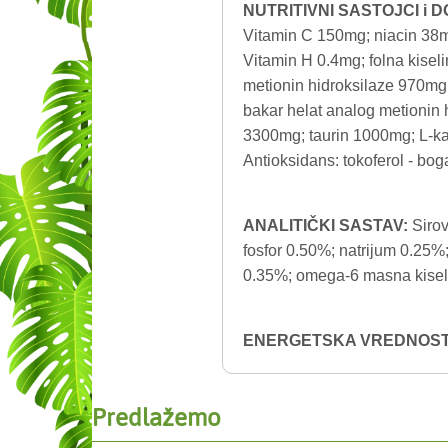
NUTRITIVNI SASTOJCI i 
Vitamin C 150mg; niacin 38m
Vitamin H 0.4mg; folna kisel
metionin hidroksilaze 970mg
bakar helat analog metionin
3300mg; taurin 1000mg; L-karn
Antioksidans: tokoferol - bog
ANALITIČKI SASTAV:
Sirov
fosfor 0.50%; natrijum 0.25
0.35%; omega-6 masna kise
ENERGETSKA VREDNOST
Predlažemo