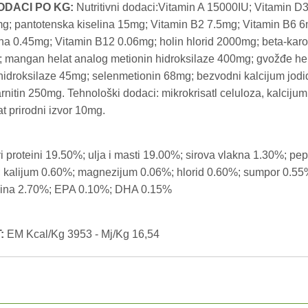
DODACI PO KG:
Nutritivni dodaci:Vitamin A 15000IU; Vitamin D
g; pantotenska kiselina 15mg; Vitamin B2 7.5mg; Vitamin B6 6
ina 0.45mg; Vitamin B12 0.06mg; holin hlorid 2000mg; beta-karo
; mangan helat analog metionin hidroksilaze 400mg; gvožđe hela
 hidroksilaze 45mg; selenmetionin 68mg; bezvodni kalcijum jod
itin 250mg. Tehnološki dodaci: mikrokrisatl celuloza, kalcijum s
at prirodni izvor 10mg.
i proteini 19.50%; ulja i masti 19.00%; sirova vlakna 1.30%; p
%; kalijum 0.60%; magnezijum 0.06%; hlorid 0.60%; sumpor 0.5
lina 2.70%; EPA 0.10%; DHA 0.15%
:
EM Kcal/Kg 3953 - Mj/Kg 16,54