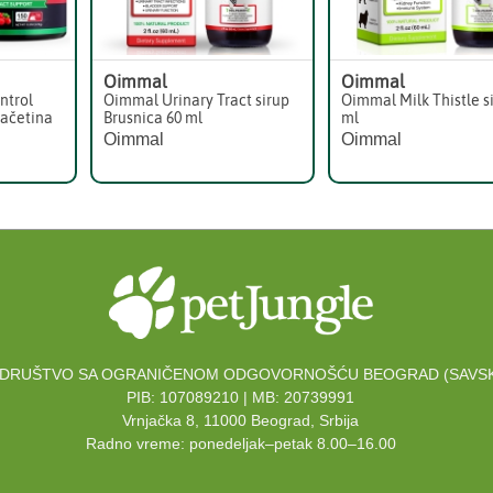
Oimmal
Oimmal
ntrol
Oimmal Urinary Tract sirup
Oimmal Milk Thistle s
Pačetina
Brusnica 60 ml
ml
Oimmal
Oimmal
DRUŠTVO SA OGRANIČENOM ODGOVORNOŠĆU BEOGRAD (SAVSK
PIB: 107089210 | MB: 20739991
Vrnjačka 8, 11000 Beograd, Srbija
Radno vreme: ponedeljak–petak 8.00–16.00