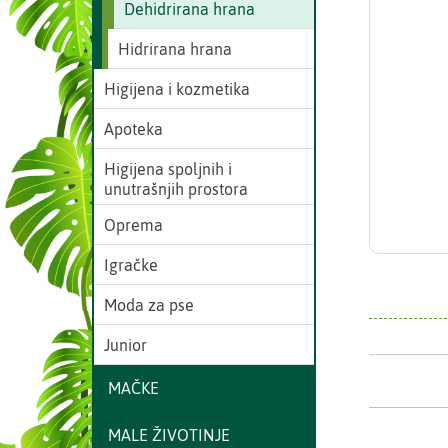
Dehidrirana hrana
Hidrirana hrana
Higijena i kozmetika
Apoteka
Higijena spoljnih i
unutrašnjih prostora
Oprema
Igračke
Moda za pse
Junior
MAČKE
MALE ŽIVOTINJE