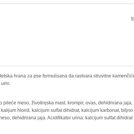
I
tetska hrana za pse formulisana da rastvara struvitne kamenčić
 urin.
o pileće meso, životinjska mast, krompir, ovas, dehidrirana jaja
e, kalijum hlorid, kalcijum sulfat dihidrat, kalcijum karbonat, biljno 
eso, dehidrirana jaja. Acidifikator urina: kalcijum sulfat dihidrat 