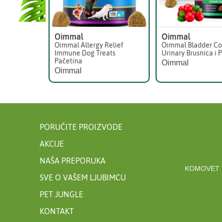
Oimmal
Oimmal
Oimmal Allergy Relief
Oimmal Bladder Co
Immune Dog Treats
Urinary Brusnica i 
Pačetina
Oimmal
Oimmal
PORUČITE PROIZVODE
AKCIJE
NAŠA PREPORUKA
KOMOVET 
SVE O VAŠEM LJUBIMCU
PET JUNGLE
KONTAKT