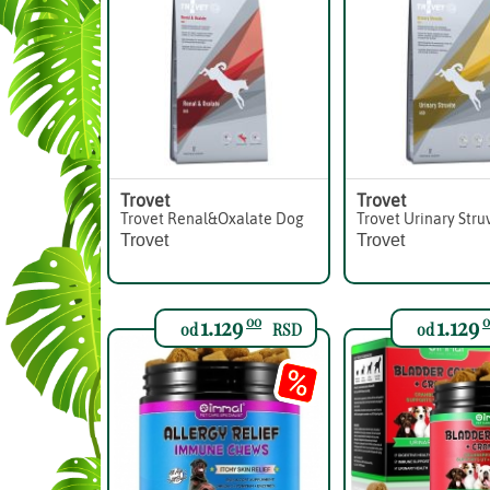
Trovet
Trovet
Trovet Renal&Oxalate Dog
Trovet Urinary Stru
Trovet
Trovet
1.129
1.129
00
0
od
RSD
od