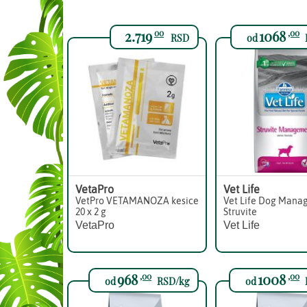
2.719
1068
00
,00
RSD
od
VetaPro
Vet Life
VetPro VETAMANOZA kesice
Vet Life Dog Mana
20 x 2 g
Struvite
VetaPro
Vet Life
968
1008
,00
,00
od
RSD/kg
od