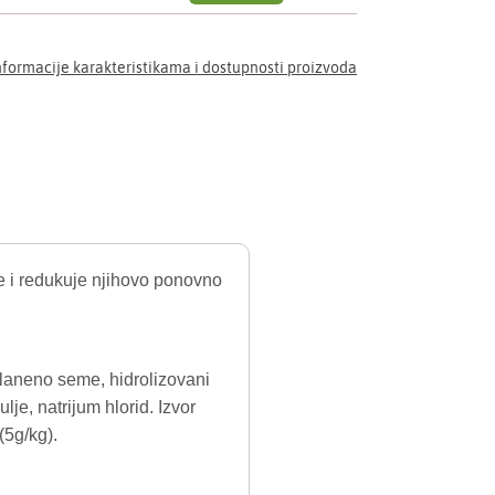
nformacije karakteristikama i dostupnosti proizvoda
e i redukuje njihovo ponovno
, laneno seme, hidrolizovani
ulje, natrijum hlorid. Izvor
(5g/kg).