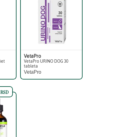
VetaPro
iet
VetaPro URINO DOG 30
tableta
VetaPro
RSD