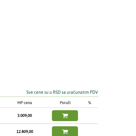
Sve cene su u RSD sa uračunatim PDV
MP cena
Poruči
%

3.009,00

12.809,00