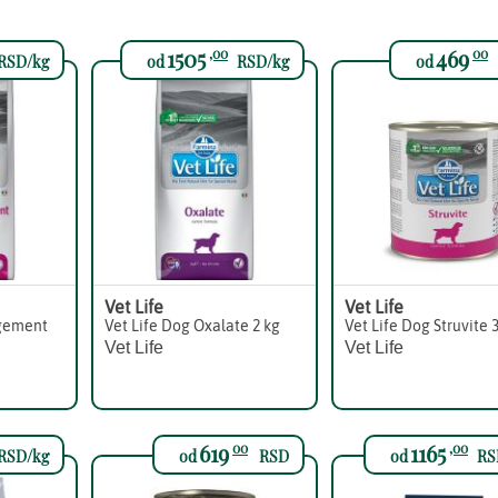
1505
469
,00
00
RSD/kg
od
RSD/kg
od
Vet Life
Vet Life
gement
Vet Life Dog Oxalate 2 kg
Vet Life Dog Struvite 
Vet Life
Vet Life
619
1165
00
,00
RSD/kg
od
RSD
od
RS