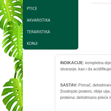
PTICE
AKVARISTIKA
TERARISTIKA
KONJI
INDIKACIJE:
kompletna dije
stvaranje, kao i da acidifikuje
SASTAV:
Pirinač, dehidriran
životinjski proteini, riblje ulj
proteina: dehidrirano pileće m