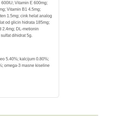
3 600IU; Vitamin E 600mg;
mg; Vitamin B1 4.5mg;
ten 1.5mg; cink helat analog
t od glicin hidrata 185mg;
id 2.4mg; DL-metionin
ulfat dihidrat 5g.
epeo 5.40%; kalcijum 0.80%;
5%; omega-3 masne kiseline