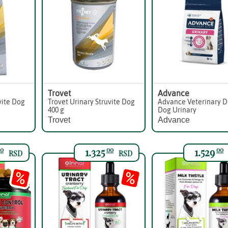
Trovet
Advance
vite Dog
Trovet Urinary Struvite Dog
Advance Veterinary D
400 g
Dog Urinary
Trovet
Advance
1.325
1.529
0
00
00
RSD
RSD