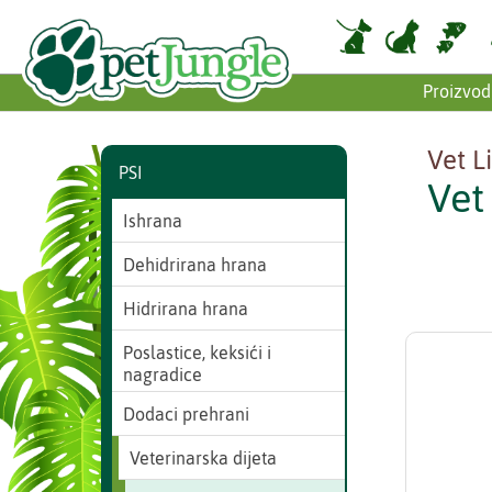
Proizvod
Vet L
PSI
Vet
Ishrana
Dehidrirana hrana
Hidrirana hrana
Poslastice, keksići i
nagradice
Dodaci prehrani
Veterinarska dijeta