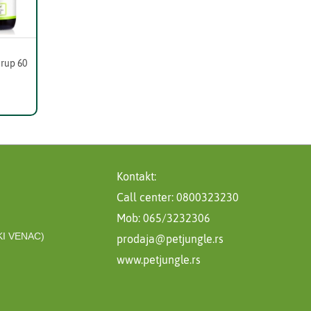
irup 60
Kontakt:
Call center: 0800323230
Mob: 065/3232306
I VENAC)
prodaja@petjungle.rs
www.petjungle.rs