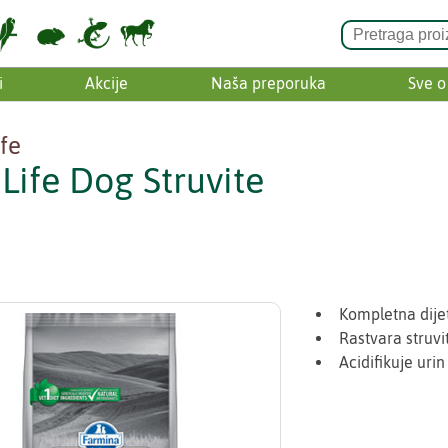
i
Akcije
Naša preporuka
Sve o
ife
 Life Dog Struvite
Kompletna dije
Rastvara struvi
Acidifikuje urin