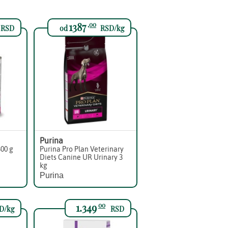
1387
,00
RSD
od
RSD/kg
Purina
300 g
Purina Pro Plan Veterinary
Diets Canine UR Urinary 3
kg
Purina
1.349
00
D/kg
RSD