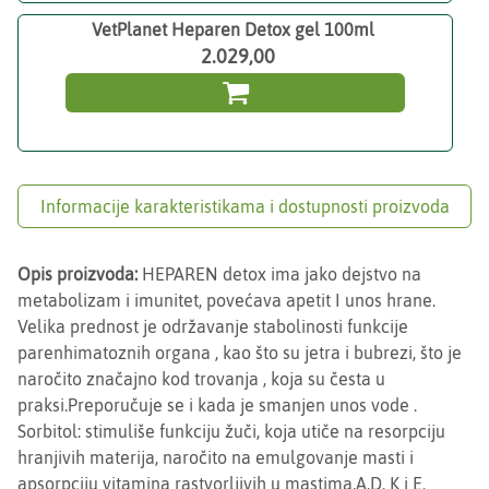
VetPlanet Heparen Detox gel 100ml
2.029,00

Informacije karakteristikama i dostupnosti proizvoda
Opis proizvoda:
HEPAREN detox ima jako dejstvo na
metabolizam i imunitet, povećava apetit I unos hrane.
Velika prednost je održavanje stabolinosti funkcije
parenhimatoznih organa , kao što su jetra i bubrezi, što je
naročito značajno kod trovanja , koja su česta u
praksi.Preporučuje se i kada je smanjen unos vode .
Sorbitol: stimuliše funkciju žuči, koja utiče na resorpciju
hranjivih materija, naročito na emulgovanje masti i
apsorpciju vitamina rastvorljivih u mastima,A,D, K i E.