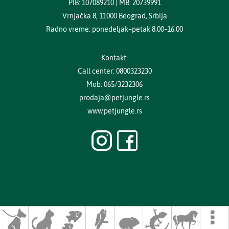
PIB: 107089210 | MB: 20739991
Vrnjačka 8, 11000 Beograd, Srbija
Radno vreme: ponedeljak–petak 8.00–16.00
Kontakt:
Call center: 0800323230
Mob: 065/3232306
prodaja@petjungle.rs
www.petjungle.rs
Uslovi kupovine i plaćanja
