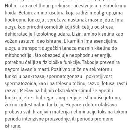
Holin : kao acetilholin prekursor učestvuje u metabolizmu
lipida. Betain: amino kiselina koja sadrži metil grupu,ima
lipotropnu funkciju , sprečava nastanak masne jetre. Ima
ulogu kao prirodni osmolitik koji štiti ćeliju od stresa,
dehidratacije I toplotnog udara. Lizin: amino kiselina kao
važan sastavni deo ishrane. L karnitin ima esencijalnu
ulogu u transport dugačkih lanaca masnih kiselina do
mitohondrija , što obezbedjuje neophodnu energiju
potrebnu ćeliji za fiziološke funkcije. Takodje prevenira
nagomilavanje masti. Pozitivno utiče na sekretornu
funkciju pankreasa, spermatogenezu I pokretljivost
spermatozoida, kao i na telesnu težinu, razvoj fetusa, rast i
razvoj. Mešavina biljnih ekstrakata stimuliše apetit i
funkciju jetre i bubrega. Unapredjuje i stimuliše jetrenu,
žučnu i intestinalnu funkciju, Heparen detox olakšava
probavu svih hranjivih materija i eliminaciju toksina tokom
perioda intenzivne proizvodnje, ili perioda promene
ishrane.