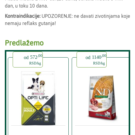
dan, u toku 10 dana.
Kontraindikacije:
UPOZORENJE: ne davati zivotinjama koje
nemaju reflaks gutanja!
Predlažemo
,00
,00
od
572
od
1140
RSD/kg
RSD/kg