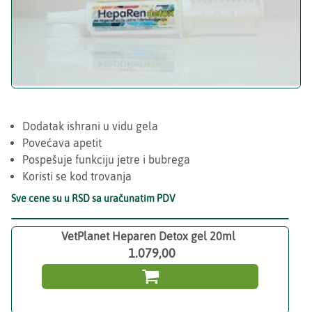
Dodatak ishrani u vidu gela
Povećava apetit
Pospešuje funkciju jetre i bubrega
Koristi se kod trovanja
Sve cene su u RSD sa uračunatim PDV
VetPlanet Heparen Detox gel 20ml
1.079,00
