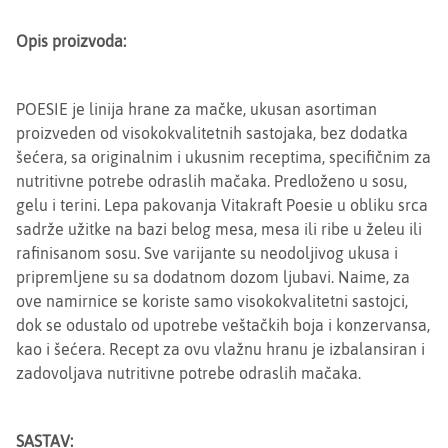
Opis proizvoda:
POESIE je linija hrane za mačke, ukusan asortiman
proizveden od visokokvalitetnih sastojaka, bez dodatka
šećera, sa originalnim i ukusnim receptima, specifičnim za
nutritivne potrebe odraslih mačaka. Predloženo u sosu,
gelu i terini. Lepa pakovanja Vitakraft Poesie u obliku srca
sadrže užitke na bazi belog mesa, mesa ili ribe u želeu ili
rafinisanom sosu. Sve varijante su neodoljivog ukusa i
pripremljene su sa dodatnom dozom ljubavi. Naime, za
ove namirnice se koriste samo visokokvalitetni sastojci,
dok se odustalo od upotrebe veštačkih boja i konzervansa,
kao i šećera. Recept za ovu vlažnu hranu je izbalansiran i
zadovoljava nutritivne potrebe odraslih mačaka.
SASTAV: