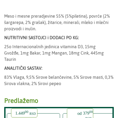
Meso i mesne preradjevine 55% (5%piletina), povrće (2%
šargarepa, 2% grašak), žitarice, minerali, mleko i mlečni
proizvodi i inulin.
NUTRITIVNI SASTOJCI i DODACI PO KG:
25o Internacionalnih jedinica vitamina D3, 15mg
Gvožđe, 1mg Bakar, 1mg Mangan, 18mg Cink, 445mg
Taurin
ANALITIČKI SASTAV:
83% Vlaga, 9,5% Sirove belančevine, 5% Sirove masti, 0,3%
Sirova vlakna, 2% Sirovi pepeo
Predlažemo
00
00
1.449
od
379
RSD