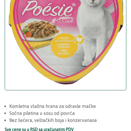
Komletna vlažna hrana za odrasle mačke
Sočna piletina u sosu od povrća
Bez šećera, veštačkih boja i konzervanasa
Sve cene su u RSD sa uračunatim PDV