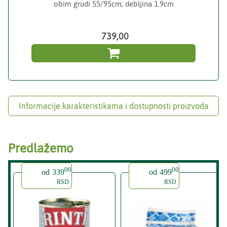
obim grudi 55/95cm; debljina 1.9cm
739,00

Informacije karakteristikama i dostupnosti proizvoda
Predlažemo
00
00
od
339
od
499
RSD
RSD