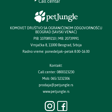
Call centar
KOMOVET DRUŠTVO SA OGRANIČENOM ODGOVORNOŠĆU
BEOGRAD (SAVSKI VENAC)
PIB: 107089210 | MB: 20739991
Vrnjačka 8, 11000 Beograd, Srbija
Radno vreme: ponedeljak–petak 8.00–16.00
Kontakt:
Call center: 0800323230
Mob: 065/3232306
prodaja@petjungle.rs
www.petjungle.rs