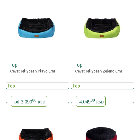
Fop
Fop
Krevet Jellybean Plavo Crni
Krevet Jellybean Zeleno Crni
Fop
Fop
00
00
od
3.099
4.049
RSD
RSD