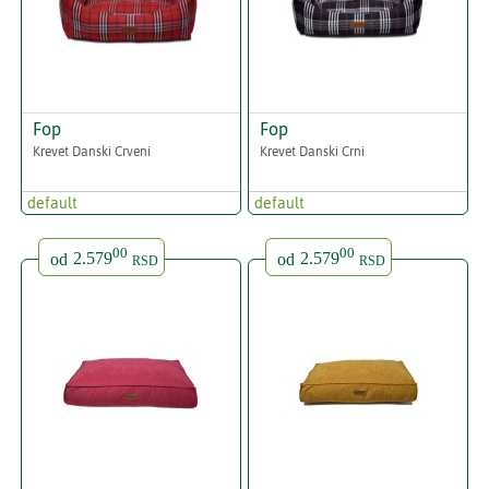
Fop
Fop
Krevet Danski Crveni
Krevet Danski Crni
default
default
00
00
od
2.579
od
2.579
RSD
RSD