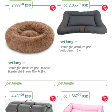
00
00
2.999
od
2.855
RSD
RSD
petJungle
PetJungle jastuk za pse
Vodootporni Sivi
petJungle
PetJungle krevet za pse i mačke
Silentnight Braon 49x49x18 cm
petJungle
petJungle
00
00
4.430
od
1.567
RSD
RSD