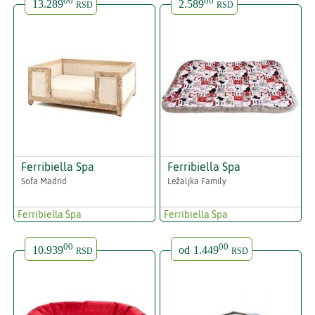
00
00
13.289
2.589
RSD
RSD
Ferribiella Spa
Ferribiella Spa
Sofa Madrid
Ležaljka Family
Ferribiella Spa
Ferribiella Spa
00
00
10.939
od
1.449
RSD
RSD