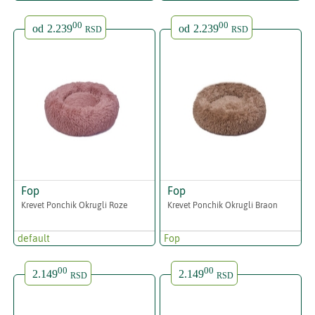
00
00
od
2.239
od
2.239
RSD
RSD
Fop
Fop
Krevet Ponchik Okrugli Roze
Krevet Ponchik Okrugli Braon
default
Fop
00
00
2.149
2.149
RSD
RSD