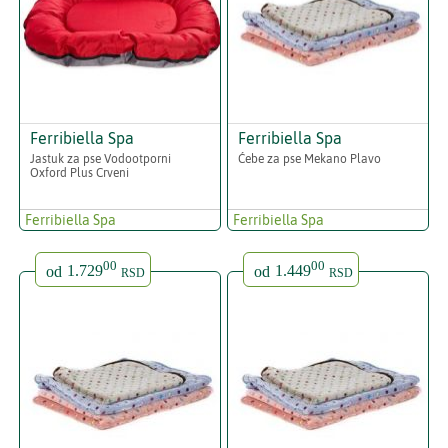
Ferribiella Spa
Ferribiella Spa
Jastuk za pse Vodootporni
Ćebe za pse Mekano Plavo
Oxford Plus Crveni
Ferribiella Spa
Ferribiella Spa
00
00
od
1.729
od
1.449
RSD
RSD