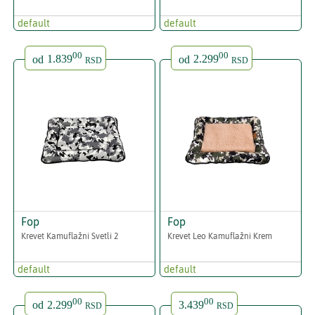
default
default
00
00
od
1.839
od
2.299
RSD
RSD
Fop
Fop
Krevet Kamuflažni Svetli 2
Krevet Leo Kamuflažni Krem
default
default
00
00
od
2.299
3.439
RSD
RSD