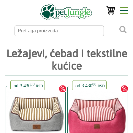
Ležajevi, ćebad i tekstilne
kućice
00
00
od
3.430
od
3.430
RSD
RSD