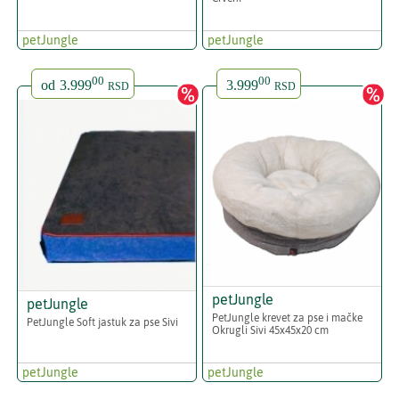
petJungle
petJungle
00
00
od
3.999
3.999
RSD
RSD
petJungle
petJungle
PetJungle krevet za pse i mačke
PetJungle Soft jastuk za pse Sivi
Okrugli Sivi 45x45x20 cm
petJungle
petJungle