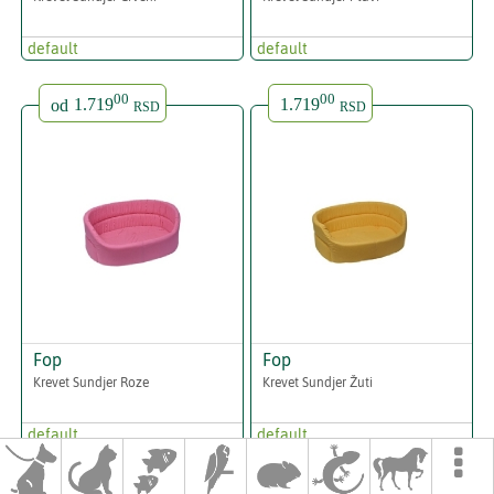
default
default
00
00
od
1.719
1.719
RSD
RSD
Fop
Fop
Krevet Sundjer Roze
Krevet Sundjer Žuti
default
default

00
00
3.439
od
6.209
RSD
RSD