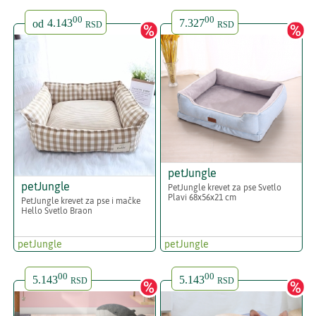
00
00
od
4.143
7.327
RSD
RSD
petJungle
petJungle
PetJungle krevet za pse Svetlo
Plavi 68x56x21 cm
PetJungle krevet za pse i mačke
Hello Svetlo Braon
petJungle
petJungle
00
00
5.143
5.143
RSD
RSD