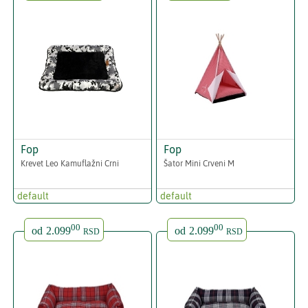
Fop
Fop
Krevet Leo Kamuflažni Crni
Šator Mini Crveni M
default
default
00
00
od
2.099
od
2.099
RSD
RSD