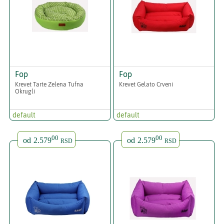
Fop
Fop
Krevet Tarte Zelena Tufna
Krevet Gelato Crveni
Okrugli
default
default
00
00
od
2.579
od
2.579
RSD
RSD