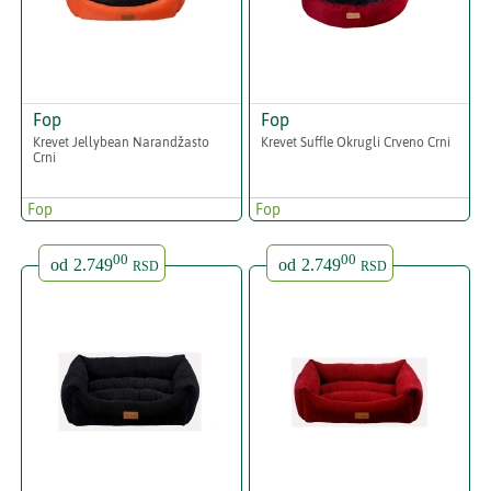
Fop
Fop
Krevet Jellybean Narandžasto
Krevet Suffle Okrugli Crveno Crni
Crni
Fop
Fop
00
00
od
2.749
od
2.749
RSD
RSD