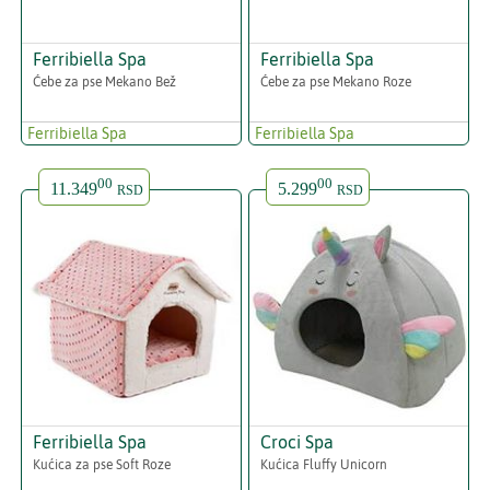
Ferribiella Spa
Ferribiella Spa
Ćebe za pse Mekano Bež
Ćebe za pse Mekano Roze
Ferribiella Spa
Ferribiella Spa
00
00
11.349
5.299
RSD
RSD
Ferribiella Spa
Croci Spa
Kućica za pse Soft Roze
Kućica Fluffy Unicorn