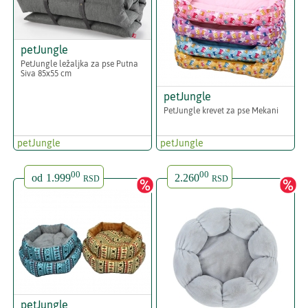
petJungle
PetJungle ležaljka za pse Putna
Siva 85x55 cm
petJungle
PetJungle krevet za pse Mekani
petJungle
petJungle
00
00
od
1.999
2.260
RSD
RSD
petJungle