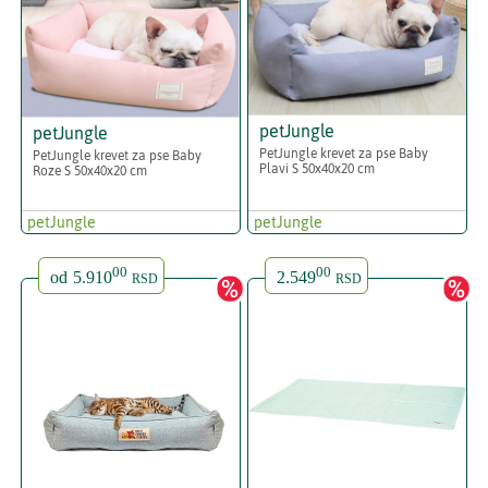
petJungle
petJungle
PetJungle krevet za pse Baby
PetJungle krevet za pse Baby
Plavi S 50x40x20 cm
Roze S 50x40x20 cm
petJungle
petJungle
00
00
od
5.910
2.549
RSD
RSD