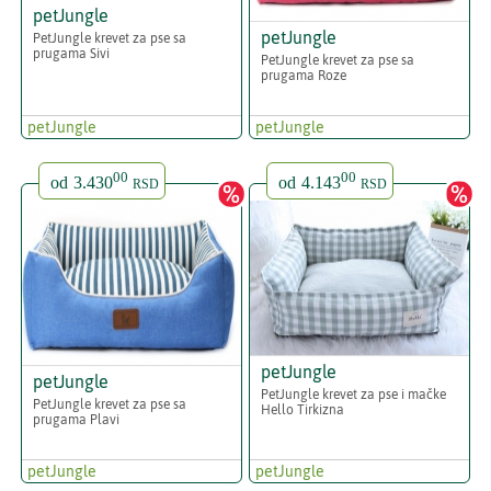
petJungle
petJungle
PetJungle krevet za pse sa
prugama Sivi
PetJungle krevet za pse sa
prugama Roze
petJungle
petJungle
00
00
od
3.430
od
4.143
RSD
RSD
petJungle
petJungle
PetJungle krevet za pse i mačke
PetJungle krevet za pse sa
Hello Tirkizna
prugama Plavi
petJungle
petJungle