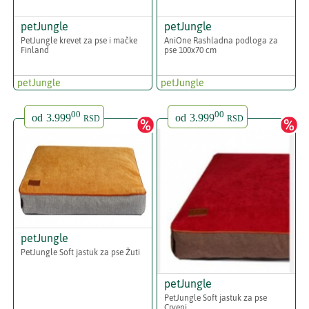
petJungle
petJungle
PetJungle krevet za pse i mačke
AniOne Rashladna podloga za
Finland
pse 100x70 cm
petJungle
petJungle
00
00
od
3.999
od
3.999
RSD
RSD
petJungle
PetJungle Soft jastuk za pse Žuti
petJungle
PetJungle Soft jastuk za pse
Crveni