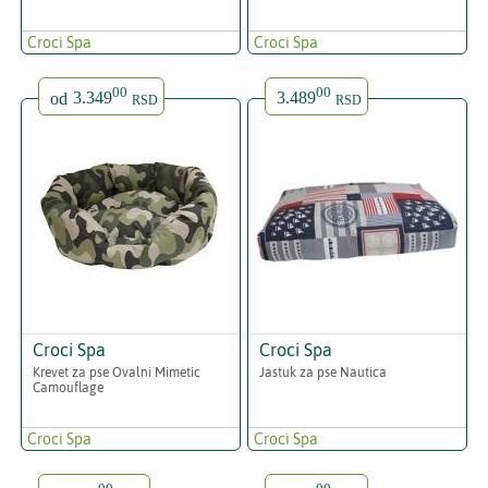
Croci Spa
Croci Spa
00
00
od
3.349
3.489
RSD
RSD
Croci Spa
Croci Spa
Krevet za pse Ovalni Mimetic
Jastuk za pse Nautica
Camouflage
Croci Spa
Croci Spa