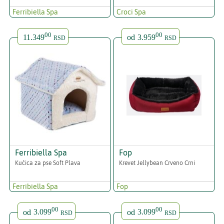
Ferribiella Spa
Croci Spa
00
00
11.349
od
3.959
RSD
RSD
Ferribiella Spa
Fop
Kućica za pse Soft Plava
Krevet Jellybean Crveno Crni
Ferribiella Spa
Fop
00
00
od
3.099
od
3.099
RSD
RSD