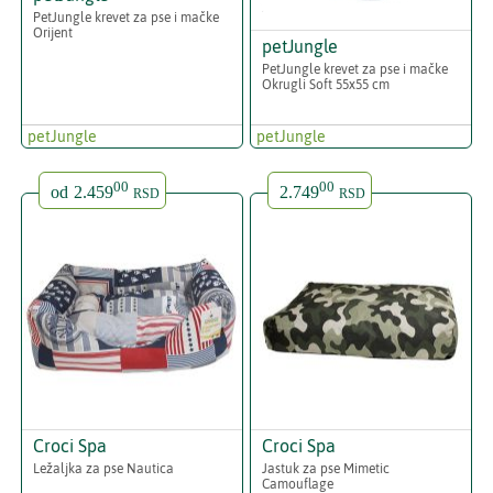
PetJungle krevet za pse i mačke
Orijent
petJungle
PetJungle krevet za pse i mačke
Okrugli Soft 55x55 cm
petJungle
petJungle
00
00
od
2.459
2.749
RSD
RSD
Croci Spa
Croci Spa
Ležaljka za pse Nautica
Jastuk za pse Mimetic
Camouflage