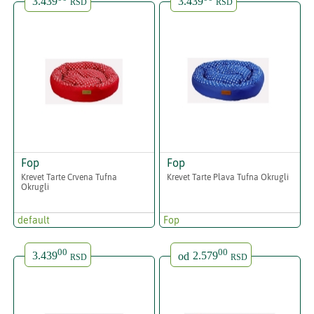
3.439
3.439
RSD
RSD
Fop
Fop
Krevet Tarte Crvena Tufna
Krevet Tarte Plava Tufna Okrugli
Okrugli
default
Fop
00
00
3.439
od
2.579
RSD
RSD