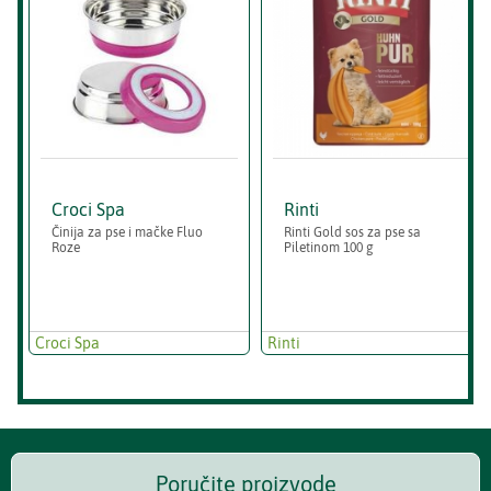
Croci Spa
Rinti
Činija za pse i mačke Fluo
Rinti Gold sos za pse sa
Roze
Piletinom 100 g
Croci Spa
Rinti
Poručite proizvode