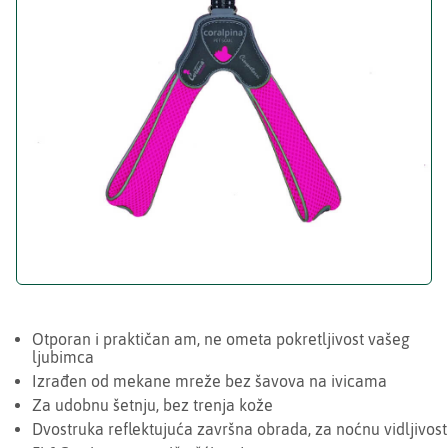
Otporan i praktičan am, ne ometa pokretljivost vašeg
ljubimca
Izrađen od mekane mreže bez šavova na ivicama
Za udobnu šetnju, bez trenja kože
Dvostruka reflektujuća završna obrada, za noćnu vidljivost