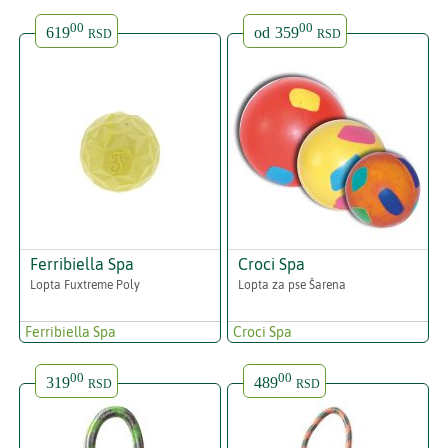
00
00
619
od
359
RSD
RSD
Ferribiella Spa
Croci Spa
Lopta Fuxtreme Poly
Lopta za pse Šarena
Ferribiella Spa
Croci Spa
00
00
319
489
RSD
RSD