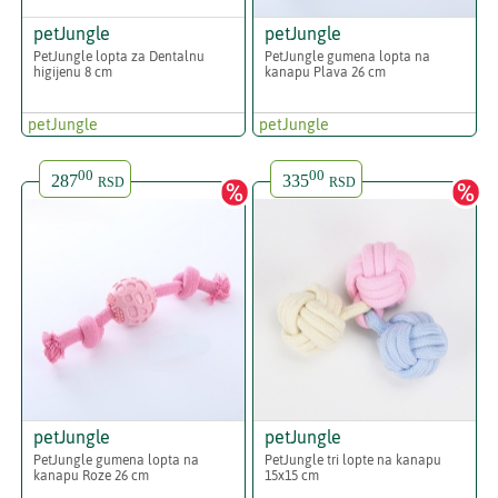
petJungle
petJungle
PetJungle lopta za Dentalnu
PetJungle gumena lopta na
higijenu 8 cm
kanapu Plava 26 cm
petJungle
petJungle
00
00
287
335
RSD
RSD
petJungle
petJungle
PetJungle gumena lopta na
PetJungle tri lopte na kanapu
kanapu Roze 26 cm
15x15 cm