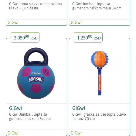
GiGwi lopta sa zvukom providna
GiGwi Jumball lopta sa
Plavo - Ljubičasta
gumenom ručkom mala 14 cm
GiGwi
GiGwi
00
00
3.059
1.259
RSD
RSD
GiGwi
GiGwi
GiGwi Jumball lopta sa
GiGwi igračka za pse lopta plavo
gumenom ručkom Fudbal
- oranž 7,5 cm
GiGwi
GiGwi