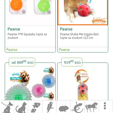
Pawise
Pawise
Pawise TPR Squeaky lopta sa
Pawise Shake Me Giggle Ball
zvukom
lopta sa zvukom 13,5 cm
Pawise
Pawise
00
00
od
609
919
RSD
RSD
