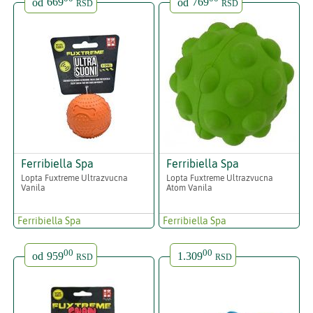
od
669
od
769
RSD
RSD
Ferribiella Spa
Ferribiella Spa
Lopta Fuxtreme Ultrazvucna
Lopta Fuxtreme Ultrazvucna
Vanila
Atom Vanila
Ferribiella Spa
Ferribiella Spa
00
00
od
959
1.309
RSD
RSD