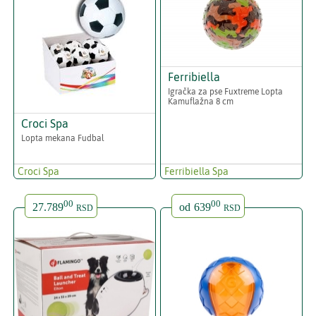
Ferribiella
Igračka za pse Fuxtreme Lopta
Kamuflažna 8 cm
Croci Spa
Lopta mekana Fudbal
Croci Spa
Ferribiella Spa
00
00
27.789
od
639
RSD
RSD