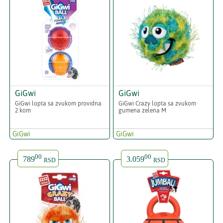
GiGwi
GiGwi
GiGwi lopta sa zvukom providna
GiGwi Crazy lopta sa zvukom
2 kom
gumena zelena M
GiGwi
GiGwi
00
00
789
3.059
RSD
RSD