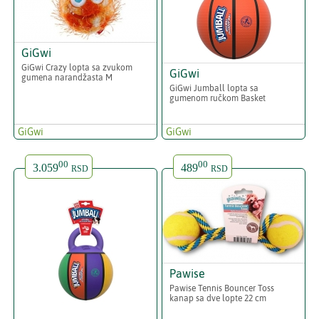
GiGwi
GiGwi Crazy lopta sa zvukom
GiGwi
gumena narandžasta M
GiGwi Jumball lopta sa
gumenom ručkom Basket
GiGwi
GiGwi
00
00
3.059
489
RSD
RSD
Pawise
Pawise Tennis Bouncer Toss
kanap sa dve lopte 22 cm