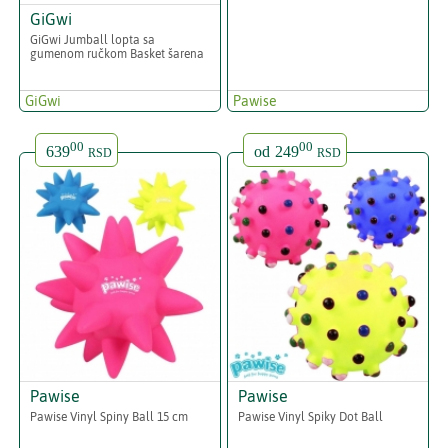
GiGwi
GiGwi Jumball lopta sa
gumenom ručkom Basket šarena
GiGwi
Pawise
00
00
639
od
249
RSD
RSD
Pawise
Pawise
Pawise Vinyl Spiny Ball 15 cm
Pawise Vinyl Spiky Dot Ball