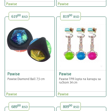
Pawise
Pawise
00
00
619
819
RSD
RSD
Pawise
Pawise
Pawise Diamond Ball 7,5 cm
Pawise TPR lopta na kanapu sa
ručkom 34 cm
Pawise
Pawise
00
00
689
809
RSD
RSD