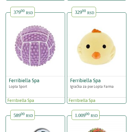
00
00
379
329
RSD
RSD
Ferribiella Spa
Ferribiella Spa
Lopta Sport
Igračka za pse Lopta Farma
Ferribiella Spa
Ferribiella Spa
00
00
589
1.009
RSD
RSD