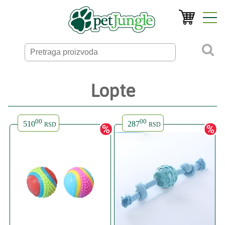
Lopte
00
00
510
287
RSD
RSD