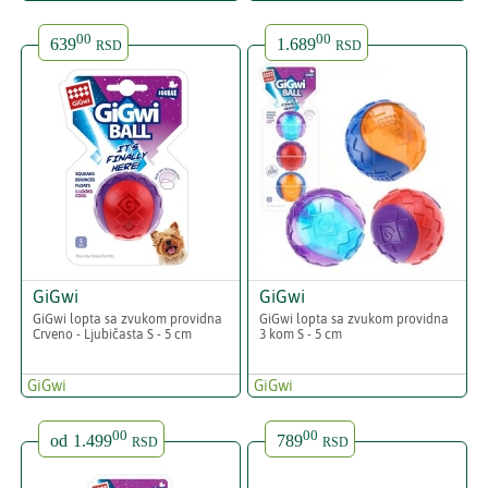
00
00
639
1.689
RSD
RSD
GiGwi
GiGwi
GiGwi lopta sa zvukom providna
GiGwi lopta sa zvukom providna
Crveno - Ljubičasta S - 5 cm
3 kom S - 5 cm
GiGwi
GiGwi
00
00
od
1.499
789
RSD
RSD