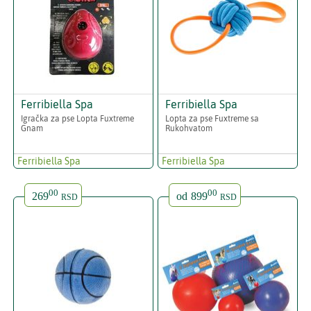
Ferribiella Spa
Ferribiella Spa
Igračka za pse Lopta Fuxtreme
Lopta za pse Fuxtreme sa
Gnam
Rukohvatom
Ferribiella Spa
Ferribiella Spa
00
00
269
od
899
RSD
RSD