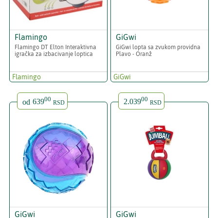
Flamingo
GiGwi
Flamingo DT Elton Interaktivna
GiGwi lopta sa zvukom providna
igračka za izbacivanje loptica
Plavo - Oranž
Flamingo
GiGwi
00
00
od
639
2.039
RSD
RSD
GiGwi
GiGwi