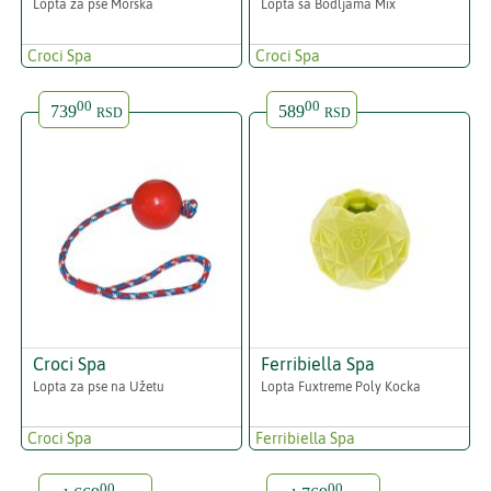
Lopta za pse Morska
Lopta sa Bodljama Mix
Croci Spa
Croci Spa
00
00
739
589
RSD
RSD
Croci Spa
Ferribiella Spa
Lopta za pse na Užetu
Lopta Fuxtreme Poly Kocka
Croci Spa
Ferribiella Spa
00
00