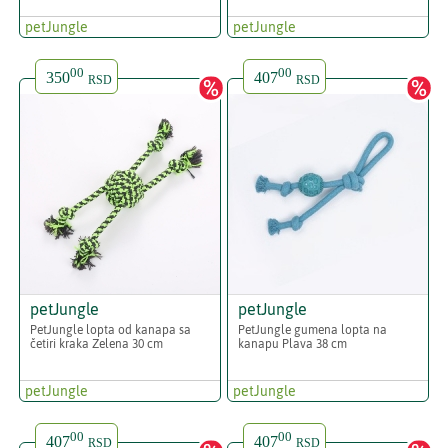
petJungle
petJungle
00
00
350
407
RSD
RSD
petJungle
petJungle
PetJungle lopta od kanapa sa
PetJungle gumena lopta na
četiri kraka Zelena 30 cm
kanapu Plava 38 cm
petJungle
petJungle
00
00
407
407
RSD
RSD