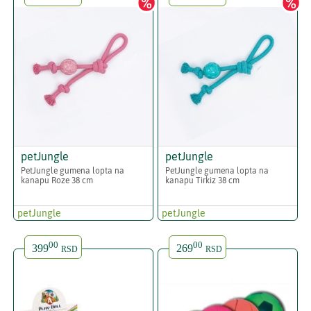
petJungle
petJungle
PetJungle gumena lopta na
PetJungle gumena lopta na
kanapu Roze 38 cm
kanapu Tirkiz 38 cm
petJungle
petJungle
00
00
399
269
RSD
RSD