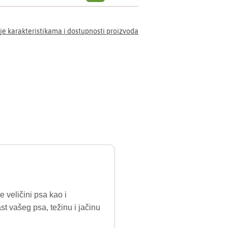
je karakteristikama i dostupnosti proizvoda
 veličini psa kao i
st vašeg psa, težinu i jačinu