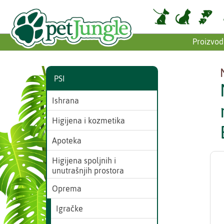
Proizvod
PSI
Ishrana
Higijena i kozmetika
Apoteka
Higijena spoljnih i
unutrašnjih prostora
Oprema
Igračke