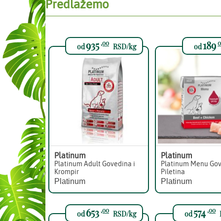
Predlažemo
935
189
,00
0
od
RSD/kg
od
Platinum
Platinum
Platinum Adult Govedina i
Platinum Menu Gov
Krompir
Piletina
Platinum
Platinum
653
574
,00
,00
od
RSD/kg
od