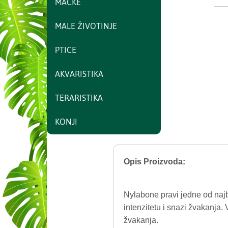
MAČKE
MALE ŽIVOTINJE
PTICE
AKVARISTIKA
TERARISTIKA
KONJI
Opis Proizvoda:
Nylabone pravi jedne od najbo
intenzitetu i snazi žvakanja. 
žvakanja.