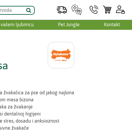
 vašem ljubimcu
Pet Jungle
Kontakt
sa
va žvakalica za pse od jakog najlona
om mesa bizona
raka za žvakanje
i dentalnoj higijeni
 stres, dosadu i anksioznost
sivne žvakače