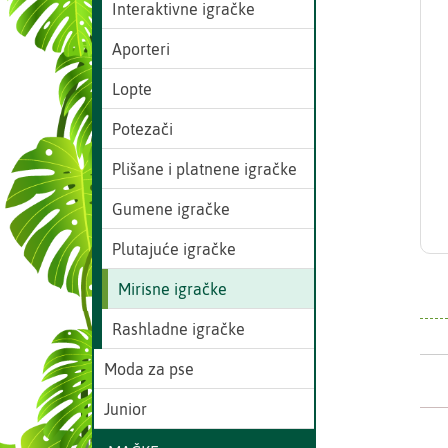
Interaktivne igračke
Aporteri
Lopte
Potezači
Plišane i platnene igračke
Gumene igračke
Plutajuće igračke
Mirisne igračke
Rashladne igračke
Moda za pse
Junior