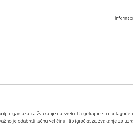
Informaci
ljih igarčaka za žvakanje na svetu. Dugotrajne su i prilagođene
Važno je odabrati tačnu veličinu i tip igračka za žvakanje za uzra