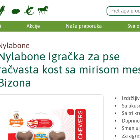
i
Akcije
Naša preporuka
Sve o
Nylabone
Nylabone igračka za pse
račvasta kost sa mirisom me
Bizona
Izdržlji
Sa ukus
Sa tri k
Doprinos
Smanjuje
Za agre