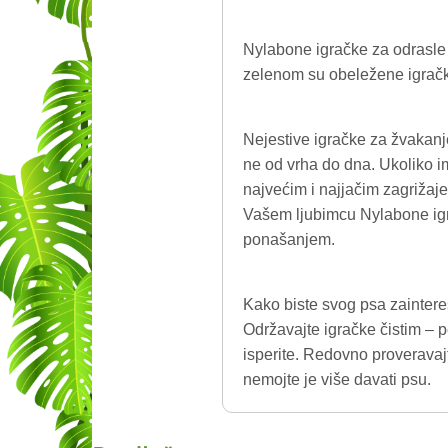
Nylabone igračke za odrasle 
zelenom su obeležene igrač
Nejestive igračke za žvakanj
ne od vrha do dna. Ukoliko i
najvećim i najjačim zagrižaj
Vašem ljubimcu Nylabone igr
ponašanjem.
Kako biste svog psa zaintere
Održavajte igračke čistim – p
isperite. Redovno proveravaj
nemojte je više davati psu.