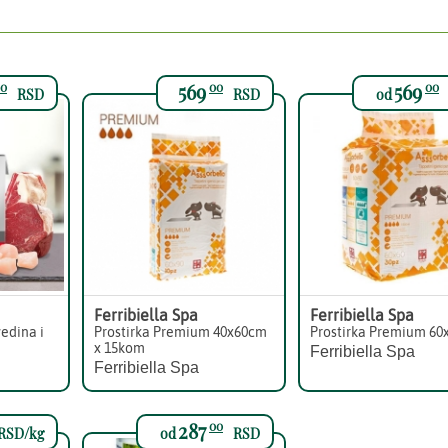
569
569
0
00
00
RSD
RSD
od
Ferribiella Spa
Ferribiella Spa
edina i
Prostirka Premium 40x60cm
Prostirka Premium 6
x 15kom
Ferribiella Spa
Ferribiella Spa
287
00
RSD/kg
od
RSD