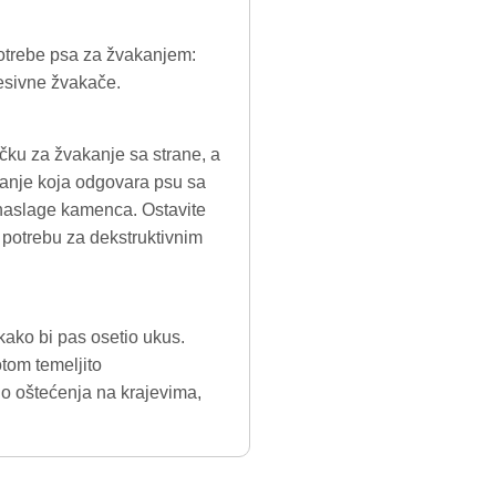
potrebe psa za žvakanjem:
esivne žvakače.
čku za žvakanje sa strane, a
kanje koja odgovara psu sa
 naslage kamenca. Ostavite
potrebu za dekstruktivnim
kako bi pas osetio ukus.
otom temeljito
do oštećenja na krajevima,