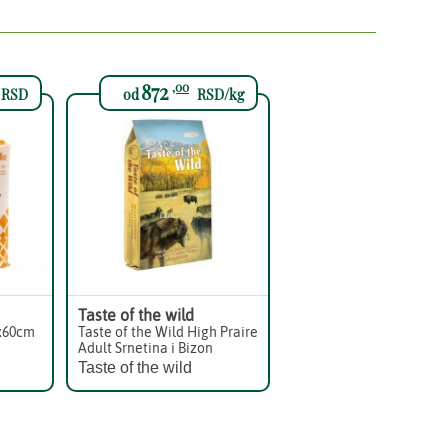
872
,00
RSD
od
RSD/kg
Taste of the wild
0x60cm
Taste of the Wild High Praire
Adult Srnetina i Bizon
Taste of the wild