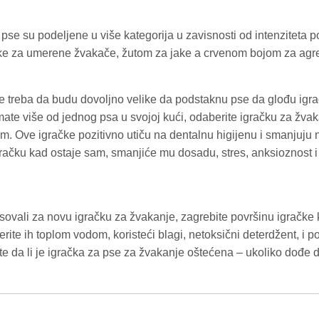
pse su podeljene u više kategorija u zavisnosti od intenziteta 
ke za umerene žvakače, žutom za jake a crvenom bojom za agr
e treba da budu dovoljno velike da podstaknu pse da glođu igra
mate više od jednog psa u svojoj kući, odaberite igračku za žva
em. Ove igračke pozitivno utiču na dentalnu higijenu i smanjuju
ačku kad ostaje sam, smanjiće mu dosadu, stres, anksioznost i 
sovali za novu igračku za žvakanje, zagrebite površinu igračke 
erite ih toplom vodom, koristeći blagi, netoksični deterdžent, i p
te da li je igračka za pse za žvakanje oštećena – ukoliko dođe 