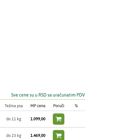
Sve cene su u RSD sa uračunatim PDV
Težina psa
MP cena
Poruči
%

do 11 kg
1.099,00

do 23 kg
1.469,00