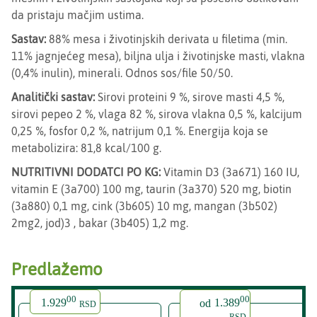
da pristaju mačjim ustima.
Sastav:
88% mesa i životinjskih derivata u filetima (min.
11% jagnjećeg mesa), biljna ulja i životinjske masti, vlakna
(0,4% inulin), minerali. Odnos sos/file 50/50.
Analitički sastav:
Sirovi proteini 9 %, sirove masti 4,5 %,
sirovi pepeo 2 %, vlaga 82 %, sirova vlakna 0,5 %, kalcijum
0,25 %, fosfor 0,2 %, natrijum 0,1 %. Energija koja se
metabolizira: 81,8 kcal/100 g.
NUTRITIVNI DODATCI PO KG:
Vitamin D3 (3a671) 160 IU,
vitamin E (3a700) 100 mg, taurin (3a370) 520 mg, biotin
(3a880) 0,1 mg, cink (3b605) 10 mg, mangan (3b502)
2mg2, jod)3 , bakar (3b405) 1,2 mg.
Predlažemo
00
00
1.929
od
1.389
RSD
RSD