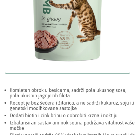
Komletan obrok u kesicama, sadrži pola ukusnog sosa,
pola ukusnih jagnjećih fileta
Recept je bez šećera i žitarica, a ne sadrži kukuruz, soju ili
genetski modifikovane sastojke
Dodati biotin i cink brinu o dobrobiti krzna i noktiju
Izbalansiran sastav aminokiselina podržava vitalnost vaše
mačke