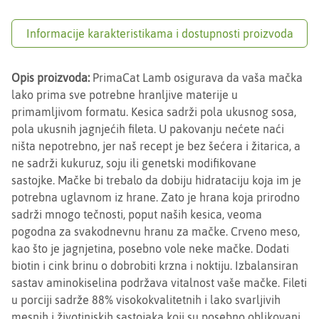
Informacije karakteristikama i dostupnosti proizvoda
Opis proizvoda:
PrimaCat Lamb osigurava da vaša mačka
lako prima sve potrebne hranljive materije u
primamljivom formatu. Kesica sadrži pola ukusnog sosa,
pola ukusnih jagnjećih fileta. U pakovanju nećete naći
ništa nepotrebno, jer naš recept je bez šećera i žitarica, a
ne sadrži kukuruz, soju ili genetski modifikovane
sastojke. Mačke bi trebalo da dobiju hidrataciju koja im je
potrebna uglavnom iz hrane. Zato je hrana koja prirodno
sadrži mnogo tečnosti, poput naših kesica, veoma
pogodna za svakodnevnu hranu za mačke. Crveno meso,
kao što je jagnjetina, posebno vole neke mačke. Dodati
biotin i cink brinu o dobrobiti krzna i noktiju. Izbalansiran
sastav aminokiselina podržava vitalnost vaše mačke. Fileti
u porciji sadrže 88% visokokvalitetnih i lako svarljivih
mesnih i životinjskih sastojaka koji su posebno oblikovani