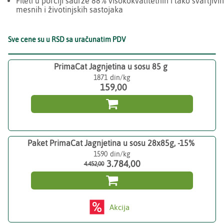
Fileti u porciji sadrže 88% visokokvalitetnih i lako svarljivih
mesnih i životinjskih sastojaka
Sve cene su u RSD sa uračunatim PDV
PrimaCat Jagnjetina u sosu 85 g
1871
159,00

Paket PrimaCat Jagnjetina u sosu 28x85g, -15%
1590
3.784,00
4.452,00

Akcija