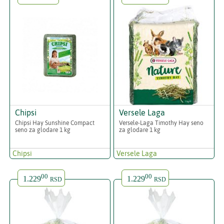
Chipsi
Versele Laga
Chipsi Hay Sunshine Compact
Versele-Laga Timothy Hay seno
seno za glodare 1 kg
za glodare 1 kg
Chipsi
Versele Laga
00
00
1.229
1.229
RSD
RSD