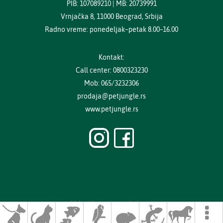
PIB: 107089210 | MB: 20739991
Vrnjačka 8, 11000 Beograd, Srbija
Radno vreme: ponedeljak–petak 8.00–16.00
Kontakt:
Call center: 0800323230
Mob: 065/3232306
prodaja@petjungle.rs
www.petjungle.rs
Uslovi kupovine i plaćanja
