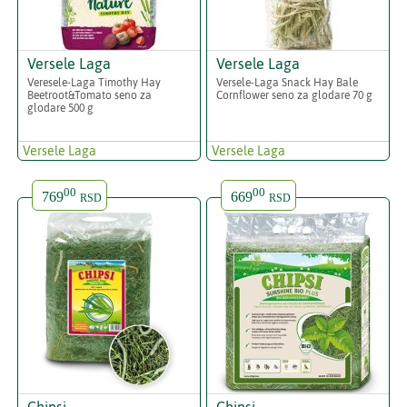
Versele Laga
Versele Laga
Veresele-Laga Timothy Hay
Versele-Laga Snack Hay Bale
Beetroot&Tomato seno za
Cornflower seno za glodare 70 g
glodare 500 g
Versele Laga
Versele Laga
00
00
769
669
RSD
RSD
Chipsi
Chipsi