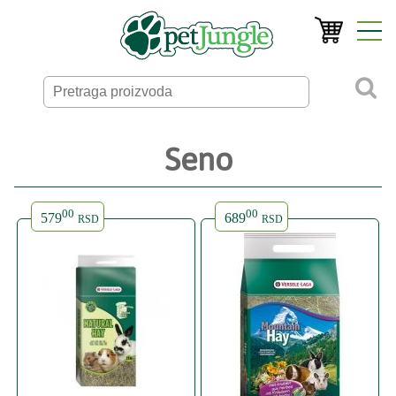
Seno
00
00
579
689
RSD
RSD