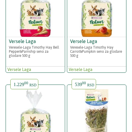
Versele Laga
Versele Laga
Veresele-Laga Timothy Hay Bell
Veresele-Laga Timothy Hay
Pepper&Parnship seno za
Carrot&Pumpkin seno za glodare
glodare 500 g
500 g
Versele Laga
Versele Laga
00
00
1.229
539
RSD
RSD