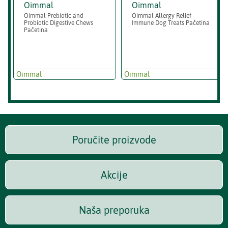
Oimmal
Oimmal
Oimmal Prebiotic and
Oimmal Allergy Relief
Probiotic Digestive Chews
Immune Dog Treats Pačetina
Pačetina
Oimmal
Oimmal
Poručite proizvode
Akcije
Naša preporuka