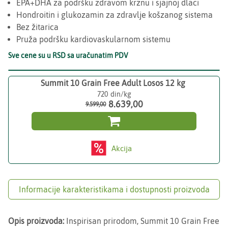
EPA+DHA za podršku zdravom krznu i sjajnoj dlaci
Hondroitin i glukozamin za zdravlje košzanog sistema
Bez žitarica
Pruža podršku kardiovaskularnom sistemu
Sve cene su u RSD sa uračunatim PDV
Summit 10 Grain Free Adult Losos 12 kg
720
8.639,00
9.599,00

Akcija
Informacije karakteristikama i dostupnosti proizvoda
Opis proizvoda:
Inspirisan prirodom, Summit 10 Grain Free