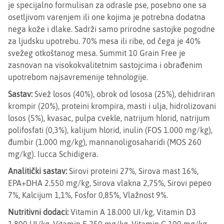
je specijalno formulisan za odrasle pse, posebno one sa
osetljivom varenjem ili one kojima je potrebna dodatna
nega kože i dlake. Sadrži samo prirodne sastojke pogodne
za ljudsku upotrebu. 70% mesa ili ribe, od čega je 40%
svežeg otkoštanog mesa. Summit 10 Grain Free je
zasnovan na visokokvalitetnim sastojcima i obrađenim
upotrebom najsavremenije tehnologije.
Sastav:
Svež losos (40%), obrok od lososa (25%), dehidriran
krompir (20%), proteini krompira, masti i ulja, hidrolizovani
losos (5%), kvasac, pulpa cvekle, natrijum hlorid, natrijum
polifosfati (0,3%), kalijum hlorid, inulin (FOS 1.000 mg/kg),
đumbir (1.000 mg/kg), mannanoligosaharidi (MOS 260
mg/kg). Iucca Schidigera.
Analitički sastav:
Sirovi proteini 27%, Sirova mast 16%,
EPA+DHA 2.550 mg/kg, Sirova vlakna 2,75%, Sirovi pepeo
7%, Kalcijum 1,1%, Fosfor 0,85%, Vlažnost 9%.
Nutritivni dodaci:
Vitamin A 18.000 UI/kg, Vitamin D3