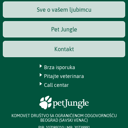
Sve o vašem ljubimcu
Pet Jungle
Kontakt
Brza isporuka
Pitajte veterinara
Call centar
KOMOVET DRUŠTVO SA OGRANIČENOM ODGOVORNOŠĆU
BEOGRAD (SAVSKI VENAC)
PIB: 107089210 | MB: 20739991