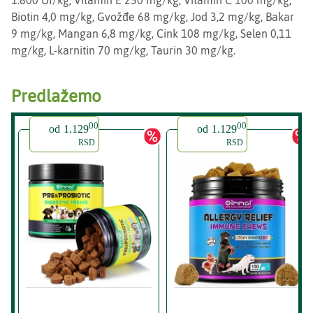
1.800 UI/kg, Vitamin E 250 mg/kg, Vitamin C 100 mg/kg,
Biotin 4,0 mg/kg, Gvožđe 68 mg/kg, Jod 3,2 mg/kg, Bakar
9 mg/kg, Mangan 6,8 mg/kg, Cink 108 mg/kg, Selen 0,11
mg/kg, L-karnitin 70 mg/kg, Taurin 30 mg/kg.
Predlažemo
00
00
od
1.129
od
1.129
RSD
RSD