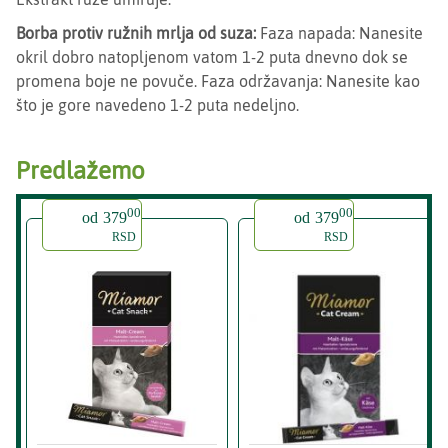
Borba protiv ružnih mrlja od suza:
Faza napada: Nanesite
okril dobro natopljenom vatom 1-2 puta dnevno dok se
promena boje ne povuče. Faza održavanja: Nanesite kao
što je gore navedeno 1-2 puta nedeljno.
Predlažemo
00
00
od
379
od
379
RSD
RSD