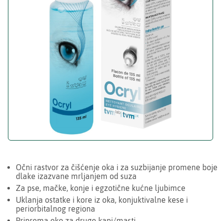
Očni rastvor za čišćenje oka i za suzbijanje promene boje
dlake izazvane mrljanjem od suza
Za pse, mačke, konje i egzotične kućne ljubimce
Uklanja ostatke i kore iz oka, konjuktivalne kese i
periorbitalnog regiona
Priprema oko za druge kapi/masti