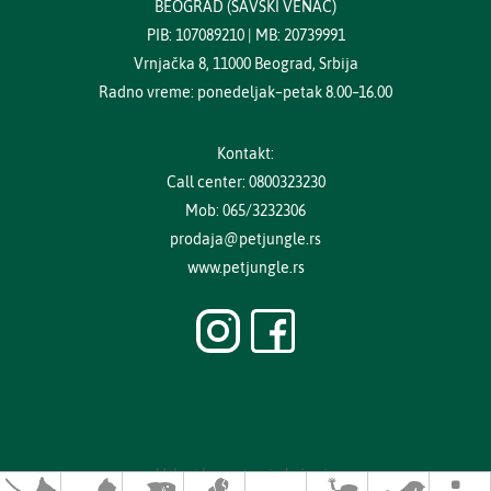
BEOGRAD (SAVSKI VENAC)
PIB: 107089210 | MB: 20739991
Vrnjačka 8, 11000 Beograd, Srbija
Radno vreme: ponedeljak–petak 8.00–16.00
Kontakt:
Call center: 0800323230
Mob: 065/3232306
prodaja@petjungle.rs
www.petjungle.rs
Uslovi kupovine i plaćanja