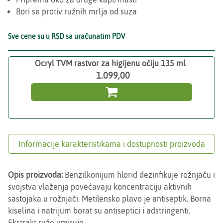
Bori se protiv ružnih mrlja od suza
Sve cene su u RSD sa uračunatim PDV
Ocryl TVM rastvor za higijenu očiju 135 ml
1.099,00

Informacije karakteristikama i dostupnosti proizvoda
Opis proizvoda:
Benzilkonijum hlorid dezinfikuje rožnjaču i
svojstva vlaženja povećavaju koncentraciju aktivnih
sastojaka u rožnjači. Metilensko plavo je antiseptik. Borna
kiselina i natrijum borat su antiseptici i adstringenti.
Ekstrakt ruže umiruje.