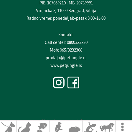
PIB: 107089210 | MB: 20739991
Vrnjačka 8, 11000 Beograd, Srbija
Radno vreme: ponedeljak–petak 8.00–16.00
Kontakt:
Call center: 0800323230
Mob: 065/3232306
prodaja@petjungle.rs
www.petjungle.rs
Uslovi kupovine i plaćanja
