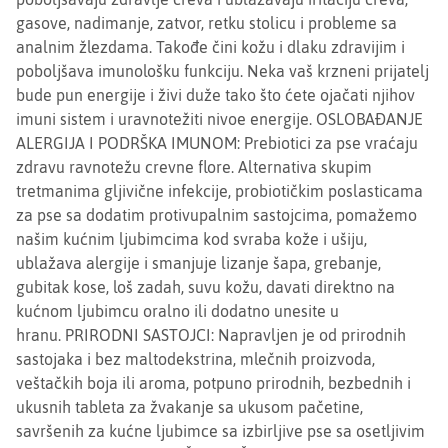
gasove, nadimanje, zatvor, retku stolicu i probleme sa
analnim žlezdama. Takođe čini kožu i dlaku zdravijim i
poboljšava imunološku funkciju. Neka vaš krzneni prijatelj
bude pun energije i živi duže tako što ćete ojačati njihov
imuni sistem i uravnotežiti nivoe energije. OSLOBAĐANJE
ALERGIJA I PODRŠKA IMUNOM: Prebiotici za pse vraćaju
zdravu ravnotežu crevne flore. Alternativa skupim
tretmanima gljivične infekcije, probiotičkim poslasticama
za pse sa dodatim protivupalnim sastojcima, pomažemo
našim kućnim ljubimcima kod svraba kože i ušiju,
ublažava alergije i smanjuje lizanje šapa, grebanje,
gubitak kose, loš zadah, suvu kožu, davati direktno na
kućnom ljubimcu oralno ili dodatno unesite u
hranu. PRIRODNI SASTOJCI: Napravljen je od prirodnih
sastojaka i bez maltodekstrina, mlečnih proizvoda,
veštačkih boja ili aroma, potpuno prirodnih, bezbednih i
ukusnih tableta za žvakanje sa ukusom pačetine,
savršenih za kućne ljubimce sa izbirljive pse sa osetljivim