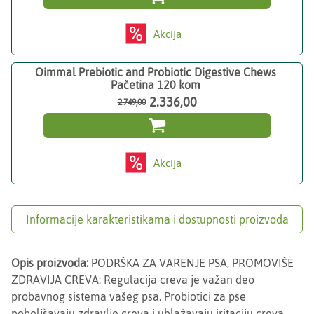
Akcija
Oimmal Prebiotic and Probiotic Digestive Chews
Pačetina 120 kom
2.336,00
2.749,00

Akcija
Informacije karakteristikama i dostupnosti proizvoda
Opis proizvoda:
PODRŠKA ZA VARENJE PSA, PROMOVIŠE
ZDRAVIJA CREVA: Regulacija creva je važan deo
probavnog sistema vašeg psa. Probiotici za pse
poboljšavaju zdravlje creva i ublažavaju iritaciju creva,