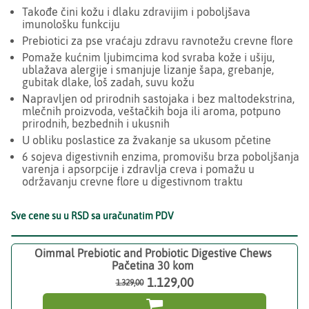
Takođe čini kožu i dlaku zdravijim i poboljšava
imunološku funkciju
Prebiotici za pse vraćaju zdravu ravnotežu crevne flore
Pomaže kućnim ljubimcima kod svraba kože i ušiju,
ublažava alergije i smanjuje lizanje šapa, grebanje,
gubitak dlake, loš zadah, suvu kožu
Napravljen od prirodnih sastojaka i bez maltodekstrina,
mlečnih proizvoda, veštačkih boja ili aroma, potpuno
prirodnih, bezbednih i ukusnih
U obliku poslastice za žvakanje sa ukusom pčetine
6 sojeva digestivnih enzima, promovišu brza poboljšanja
varenja i apsorpcije i zdravlja creva i pomažu u
održavanju crevne flore u digestivnom traktu
Sve cene su u RSD sa uračunatim PDV
Oimmal Prebiotic and Probiotic Digestive Chews
Pačetina 30 kom
1.129,00
1.329,00
