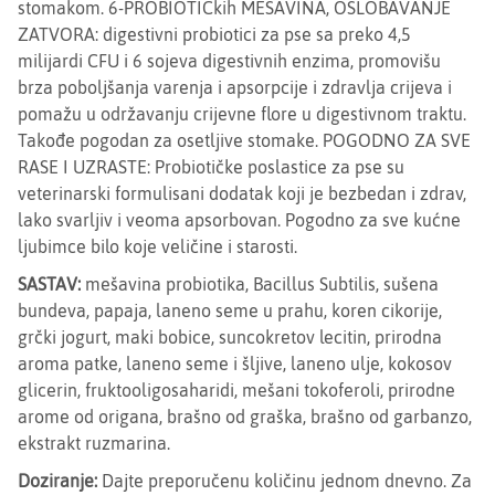
stomakom. 6-PROBIOTIČkih MEŠAVINA, OSLOBAVANJE
ZATVORA: digestivni probiotici za pse sa preko 4,5
milijardi CFU i 6 sojeva digestivnih enzima, promovišu
brza poboljšanja varenja i apsorpcije i zdravlja crijeva i
pomažu u održavanju crijevne flore u digestivnom traktu.
Takođe pogodan za osetljive stomake. POGODNO ZA SVE
RASE I UZRASTE: Probiotičke poslastice za pse su
veterinarski formulisani dodatak koji je bezbedan i zdrav,
lako svarljiv i veoma apsorbovan. Pogodno za sve kućne
ljubimce bilo koje veličine i starosti.
SASTAV:
mešavina probiotika, Bacillus Subtilis, sušena
bundeva, papaja, laneno seme u prahu, koren cikorije,
grčki jogurt, maki bobice, suncokretov lecitin, prirodna
aroma patke, laneno seme i šljive, laneno ulje, kokosov
glicerin, fruktooligosaharidi, mešani tokoferoli, prirodne
arome od origana, brašno od graška, brašno od garbanzo,
ekstrakt ruzmarina.
Doziranje:
Dajte preporučenu količinu jednom dnevno. Za