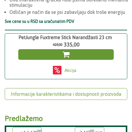
stimulaciju
Odličan je način da se psi zabavljaju dok troše energiju
Sve cene su u RSD sa uračunatim PDV
PetJungle Fuxtreme Stick Narandžasti 23 cm
335,00
419,00

Akcija
Informacije karakteristikama i dostupnosti proizvoda
Predlažemo
00
00