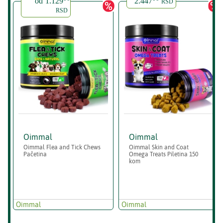
od
1.129
2.447
RSD
RSD
Oimmal
Oimmal
Oimmal Flea and Tick Chews
Oimmal Skin and Coat
Pačetina
Omega Treats Piletina 150
kom
Oimmal
Oimmal