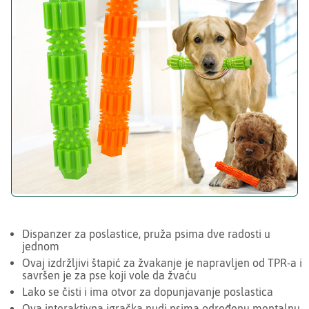
Dispanzer za poslastice, pruža psima dve radosti u
jednom
Ovaj izdržljivi štapić za žvakanje je napravljen od TPR-a i
savršen je za pse koji vole da žvaću
Lako se čisti i ima otvor za dopunjavanje poslastica
Ova interaktivna igračka nudi psima određenu mentalnu