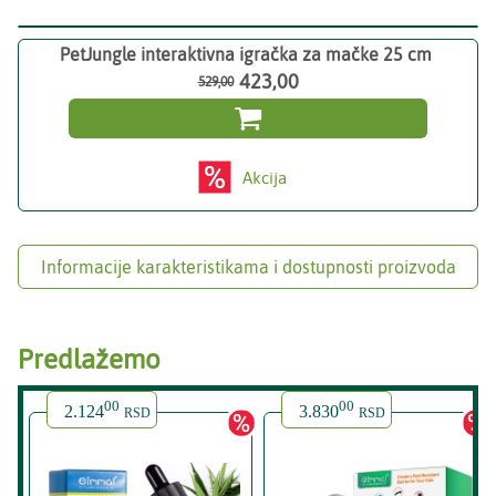
PetJungle interaktivna igračka za mačke 25 cm
423,00
529,00

Akcija
Informacije karakteristikama i dostupnosti proizvoda
Predlažemo
00
00
2.124
3.830
RSD
RSD