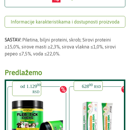
Informacije karakteristikama i dostupnosti proizvoda
SASTAV:
Piletina, biljni proteini, skrob; Sirovi proteini
≥15,0%, sirove masti ≥2,3%, sirova vlakna ≤1,0%, sirovi
pepeo ≤7,5%, voda ≤22,0%.
Predlažemo
00
00
od
1.129
628
RSD
RSD