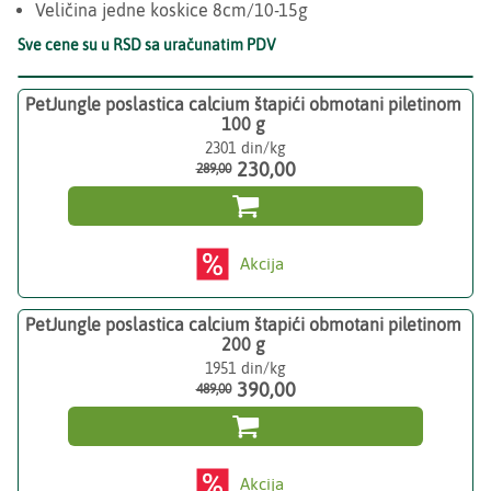
Veličina jedne koskice 8cm/10-15g
Sve cene su u RSD sa uračunatim PDV
PetJungle poslastica calcium štapići obmotani piletinom
100 g
2301
230,00
289,00

Akcija
PetJungle poslastica calcium štapići obmotani piletinom
200 g
1951
390,00
489,00

Akcija