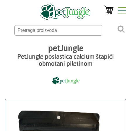
petJungle
PetJungle poslastica calcium štapići
obmotani piletinom