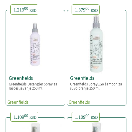
00
00
1.219
1.379
RSD
RSD
Greenfields
Greenfields
Greenfields Detangler Spray za
Greenfields Spray&Go šampon za
raščešljavanje 250 ml
suvo pranje 250 ml
Greenfields
Greenfields
00
00
1.109
1.109
RSD
RSD