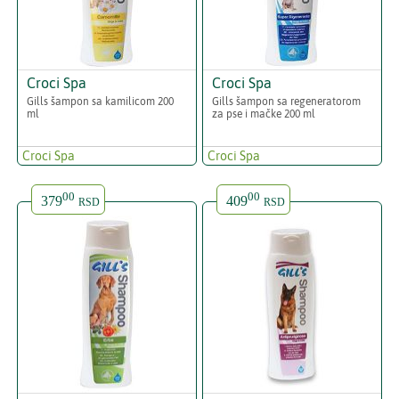
Croci Spa
Croci Spa
Gills šampon sa kamilicom 200
Gills šampon sa regeneratorom
ml
za pse i mačke 200 ml
Croci Spa
Croci Spa
00
00
379
409
RSD
RSD