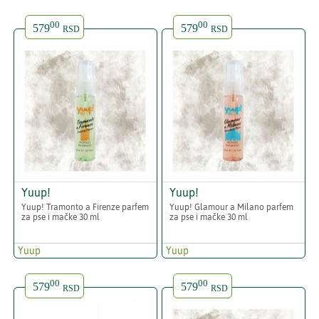
00
00
579
579
RSD
RSD
Yuup!
Yuup!
Yuup! Tramonto a Firenze parfem
Yuup! Glamour a Milano parfem
za pse i mačke 30 ml
za pse i mačke 30 ml
Yuup
Yuup
00
00
579
579
RSD
RSD