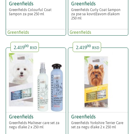
Greenfields
Greenfields
Greenfields Colourful Coat
Greenfields Curly Coat šampon
šampon za pse 250 ml
za pse sa kovrdžavom dlakom
250 ml
Greenfields
Greenfields
00
00
2.419
2.419
RSD
RSD
Greenfields
Greenfields
Greenfields Malteser care set za
Greenfields Yorkshire Terrier Care
negu dlake 2 x 250 ml
set za negu dlake 2 x 250 ml