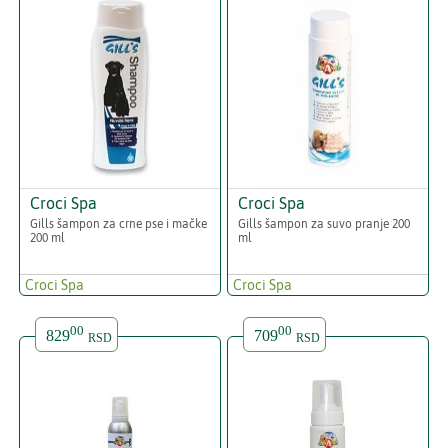
Croci Spa
Croci Spa
Gills šampon za crne pse i mačke
Gills šampon za suvo pranje 200
200 ml
ml
Croci Spa
Croci Spa
00
00
829
709
RSD
RSD