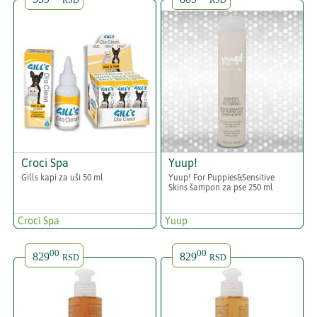
RSD
RSD
Croci Spa
Yuup!
Gills kapi za uši 50 ml
Yuup! For Puppies&Sensitive
Skins šampon za pse 250 ml
Croci Spa
Yuup
00
00
829
829
RSD
RSD