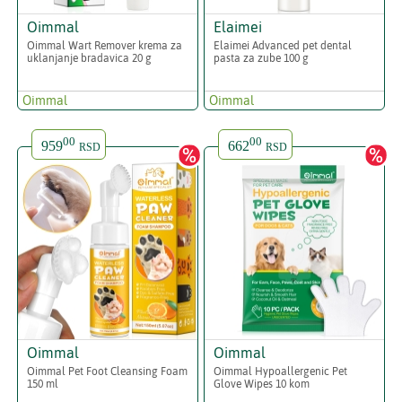
Oimmal
Elaimei
Oimmal Wart Remover krema za
Elaimei Advanced pet dental
uklanjanje bradavica 20 g
pasta za zube 100 g
Oimmal
Oimmal
00
00
959
662
RSD
RSD
Oimmal
Oimmal
Oimmal Pet Foot Cleansing Foam
Oimmal Hypoallergenic Pet
150 ml
Glove Wipes 10 kom