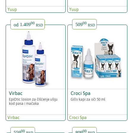
Yuup
Yuup
00
00
od
1.409
509
RSD
RSD
Virbac
Croci Spa
EpiOtic losion za čišćenje ušiju
Gills kapi za oči 50 ml
kod pasa i mačaka
Virbac
Croci Spa
00
00
559
809