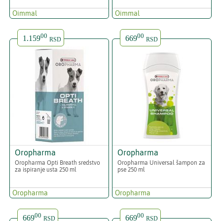
Oimmal
Oimmal
00
00
1.159
669
RSD
RSD
Oropharma
Oropharma
Oropharma Opti Breath sredstvo
Oropharma Universal šampon za
za ispiranje usta 250 ml
pse 250 ml
Oropharma
Oropharma
00
00
669
669
RSD
RSD