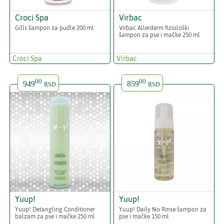
Croci Spa
Virbac
Gills šampon za pudle 200 ml
Virbac Allerderm fiziološki
šampon za pse i mačke 250 ml
Croci Spa
Virbac
00
00
949
859
RSD
RSD
Yuup!
Yuup!
Yuup! Detangling Conditioner
Yuup! Daily No Rinse šampon za
balzam za pse i mačke 250 ml
pse i mačke 150 ml