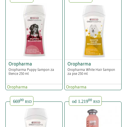
Oropharma
Oropharma
Oropharma Puppy šampon za
Oropharma White Hair šampon
štence 250 ml
za pse 250 ml
Oropharma
Oropharma
00
00
669
od
1.219
RSD
RSD