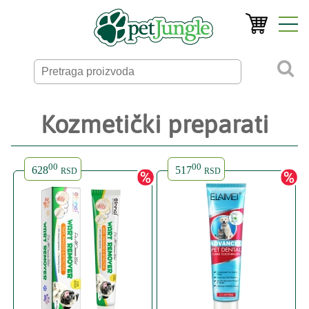
Kozmetički preparati
00
00
628
517
RSD
RSD