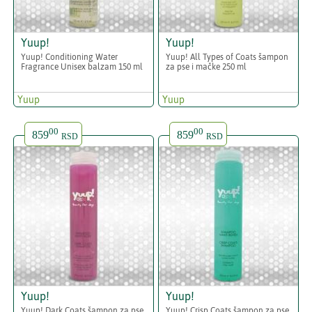
Yuup!
Yuup!
Yuup! Conditioning Water
Yuup! All Types of Coats šampon
Fragrance Unisex balzam 150 ml
za pse i mačke 250 ml
Yuup
Yuup
00
00
859
859
RSD
RSD
Yuup!
Yuup!
Yuup! Dark Coats šampon za pse
Yuup! Crisp Coats šampon za pse