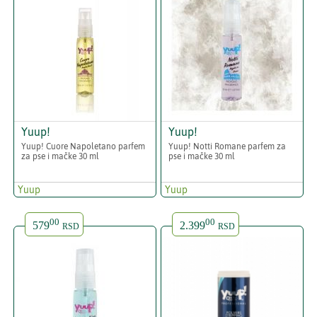
Yuup!
Yuup!
Yuup! Cuore Napoletano parfem
Yuup! Notti Romane parfem za
za pse i mačke 30 ml
pse i mačke 30 ml
Yuup
Yuup
00
00
579
2.399
RSD
RSD