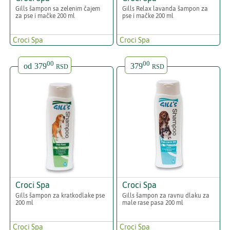
Gills šampon sa zelenim čajem
Gills Relax lavanda šampon za
za pse i mačke 200 ml
pse i mačke 200 ml
Croci Spa
Croci Spa
00
00
od
379
379
RSD
RSD
Croci Spa
Croci Spa
Gills šampon za kratkodlake pse
Gills šampon za ravnu dlaku za
200 ml
male rase pasa 200 ml
Croci Spa
Croci Spa