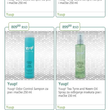
i mačke 250 ml
i mačke 250 ml
Yuup
Yuup
00
00
809
899
RSD
RSD
Yuup!
Yuup!
Yuup! Odor Control šampon za
Yuup! Tea Tyrre and Neem Oil
pse i mačke 250 ml
Spray za odbijanje insekata pse i
mačke 150 ml
Yuup
Yuup