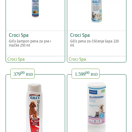
Croci Spa
Croci Spa
Gills šampon pena za pse i
Gills pena za čišćenje šapa 220
mačke 250 ml
ml
Croci Spa
Croci Spa
00
00
379
1.599
RSD
RSD