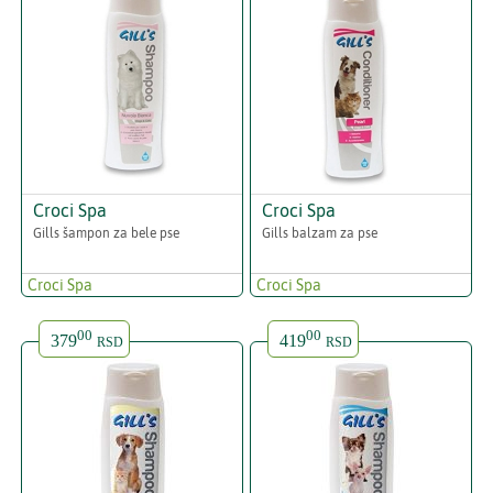
Croci Spa
Croci Spa
Gills šampon za bele pse
Gills balzam za pse
Croci Spa
Croci Spa
00
00
379
419
RSD
RSD