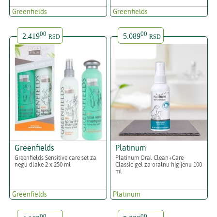
Greenfields
Greenfields
00
00
2.419
5.089
RSD
RSD
Greenfields
Platinum
Greenfields Sensitive care set za
Platinum Oral Clean+Care
negu dlake 2 x 250 ml
Classic gel za oralnu higijenu 100
ml
Greenfields
Platinum
00
00