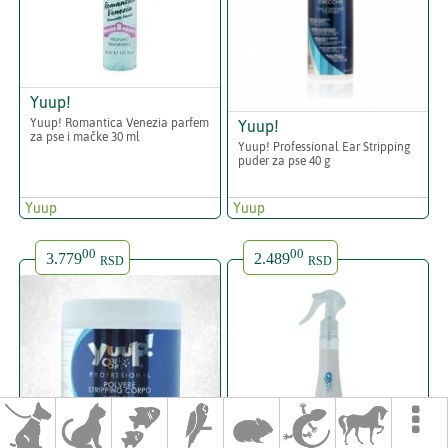
Yuup!
Yuup! Romantica Venezia parfem
Yuup!
za pse i mačke 30 ml
Yuup! Professional Ear Stripping
puder za pse 40 g
Yuup
Yuup
00
00
3.779
2.489
RSD
RSD
