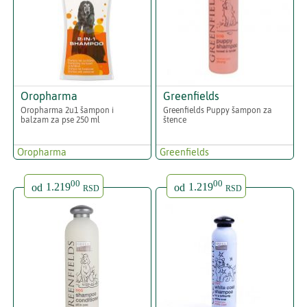
Oropharma
Greenfields
Oropharma 2u1 šampon i
Greenfields Puppy šampon za
balzam za pse 250 ml
štence
Oropharma
Greenfields
00
00
od
1.219
od
1.219
RSD
RSD