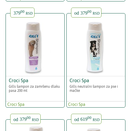
00
00
379
od
379
RSD
RSD
Croci Spa
Croci Spa
Gills šampon za zamršenu dlaku
Gills neutralni šampon za pse i
pasa 200 ml
mačke
Croci Spa
Croci Spa
00
00
od
379
od
619
RSD
RSD