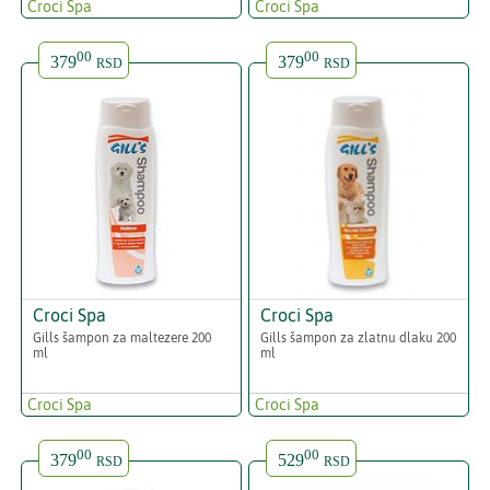
Croci Spa
Croci Spa
00
00
379
379
RSD
RSD
Croci Spa
Croci Spa
Gills šampon za maltezere 200
Gills šampon za zlatnu dlaku 200
ml
ml
Croci Spa
Croci Spa
00
00
379
529
RSD
RSD